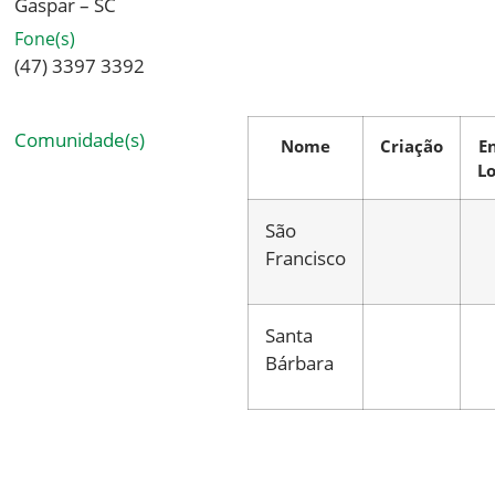
Gaspar – SC
Fone(s)
(47) 3397 3392
Comunidade(s)
Nome
Criação
E
L
São
Francisco
Santa
Bárbara