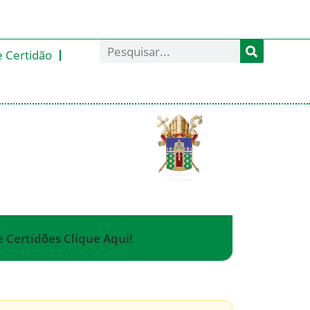
e Certidão
e Certidões Clique Aqui!