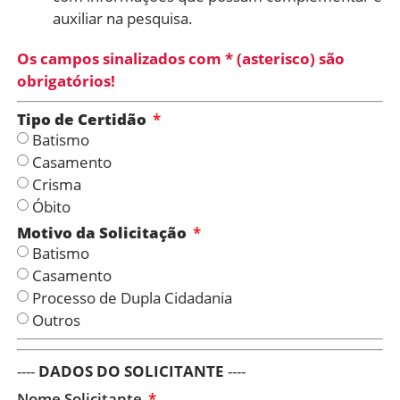
auxiliar na pesquisa.
Os campos sinalizados com * (asterisco) são
obrigatórios!
Tipo de Certidão
Batismo
Casamento
Crisma
Óbito
Motivo da Solicitação
Batismo
Casamento
Processo de Dupla Cidadania
Outros
----
DADOS DO SOLICITANTE
----
Nome Solicitante