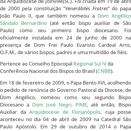
da Arquidiocese de Joinville(SC). Foi criada em 19 de abril
de 2000 pela constituição “
Venerábiles Fratres
” do pap
João Paulo II, que também nomeou a
Dom Angélico
Sândalo Bernardino
(até então bispo auxiliar de Sã
Paulo) como seu primeiro bispo diocesano. Foi
oficialmente instalada em 24 de junho de 2000 na
presença de Dom Frei Paulo Evaristo Cardeal Arns,
O.F.M., de vários bispos, padres e uma multidão de fiéis.
Pertence ao Conselho Episcopal
Regional Sul IV
da
Conferência Nacional dos Bispos do Brasil (
CNBB
).
Em 18 de fevereiro de 2009, o Papa Bento XVI, acolhendo
o pedido de renúncia do Governo Pastoral da Diocese, de
Dom Angélico, nomeou como seu segundo Bispo
Diocesano a
Dom José Negri, PIME
, até então, Bispo
Auxiliar da
Arquidiocese de Florianópolis
, cuja posse
aconteceu no dia 04 de abril de 2009 na Catedral São
Paulo Apóstolo. Em 29 de outubro de 2014 o Papa