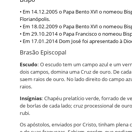
• Em 14.12.2005 o Papa Bento XVI o nomeou Bispo
Florianópolis.
• Em 18.02.2009 o Papa Bento XVI o nomeou Bis
• Em 29.10.2014 o Papa Francisco o nomeou Bisp
• Em 17.01.2014 Dom José foi apresentado à Dio
Brasão Episcopal
Escudo
: O escudo tem um campo azul e um verm
dois campos, domina uma Cruz de ouro. De cada
saem raios de ouro. No lado direito do campo azu
raios.
Insígnias
: Chapéu prelatício verde, forrado de v
de borlas de cada lado; cruz processional de ou
rubi.
Os apóstolos, enviados por Cristo, tinham plena c
e de suas fraquezas. Sabiam, porém, que podiam 