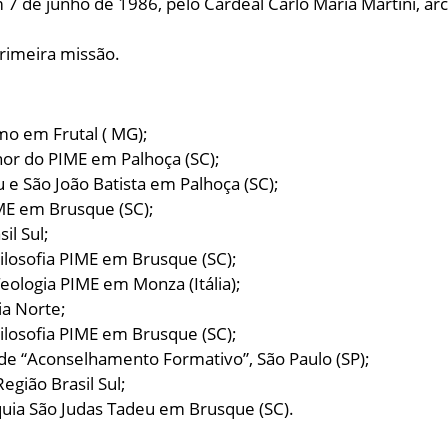
 7 de junho de 1986, pelo Cardeal Carlo Maria Martini, ar
rimeira missão.
mo em Frutal ( MG);
nor do PIME em Palhoça (SC);
 e São João Batista em Palhoça (SC);
IME em Brusque (SC);
il Sul;
Filosofia PIME em Brusque (SC);
Teologia PIME em Monza (Itália);
ia Norte;
Filosofia PIME em Brusque (SC);
de “Aconselhamento Formativo”, São Paulo (SP);
Região Brasil Sul;
quia São Judas Tadeu em Brusque (SC).