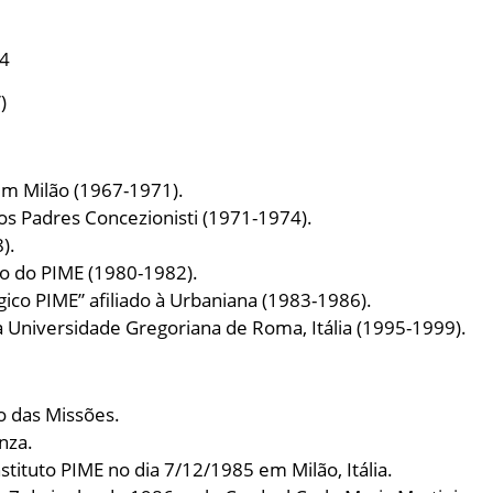
14
)
em Milão (1967-1971).
dos Padres Concezionisti (1971-1974).
).
io do PIME (1980-1982).
ico PIME” afiliado à Urbaniana (1983-1986).
na Universidade Gregoriana de Roma, Itália (1995-1999).
to das Missões.
nza.
stituto PIME no dia 7/12/1985 em Milão, Itália.