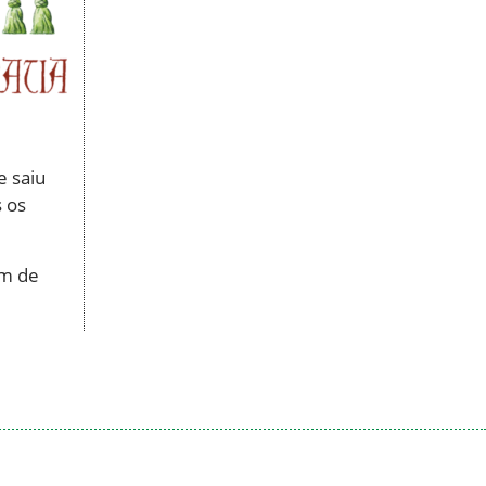
e saiu
s os
im de