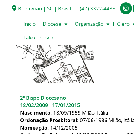
Blumenau | SC | Brasil
(47) 3322-4435
Inicio
Diocese
Organização
Clero
Fale conosco
Dom José Negri, PIME
< Todos os Bispos
2º Bispo Diocesano
18/02/2009 - 17/01/2015
Nascimento
: 18/09/1959 Milão, Itália
Ordenação Presbiteral
: 07/06/1986 Milão, Itáli
Nomeação
: 14/12/2005