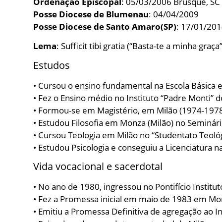
Ordenação Episcopal
: 05/03/2006 Brusque, SC
Posse Diocese de Blumenau
: 04/04/2009
Posse Diocese de Santo Amaro(SP)
: 17/01/20
Lema
: Sufficit tibi gratia (“Basta-te a minha graça”
Estudos
• Cursou o ensino fundamental na Escola Básica 
• Fez o Ensino médio no Instituto “Padre Monti” 
• Formou-se em Magistério, em Milão (1974-1978
• Estudou Filosofia em Monza (Milão) no Seminár
• Cursou Teologia em Milão no “Studentato Teológ
• Estudou Psicologia e conseguiu a Licenciatura 
Vida vocacional e sacerdotal
• No ano de 1980, ingressou no Pontifício Institu
• Fez a Promessa inicial em maio de 1983 em Mo
• Emitiu a Promessa Definitiva de agregação ao In