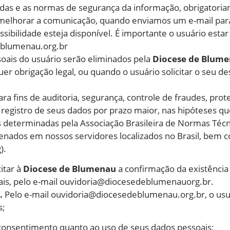
ladas e as normas de segurança da informação, obrigatori
 melhorar a comunicação, quando enviamos um e-mail par
sibilidade esteja disponível. É importante o usuário esta
eblumenau.org.br
oais do usuário serão eliminados pela
Diocese de Blum
er obrigação legal, ou quando o usuário solicitar o seu d
ra fins de auditoria, segurança, controle de fraudes, prot
gistro de seus dados por prazo maior, nas hipóteses que
as determinadas pela Associação Brasileira de Normas Técn
enados em nossos servidores localizados no Brasil, bem
).
itar à
Diocese de Blumenau
a confirmação da existência
ais, pelo e-mail
ouvidoria@diocesedeblumenauorg.br
.
s
.
Pelo e-mail
ouvidoria@diocesedeblumenau.org.br
, o u
s;
o consentimento quanto ao uso de seus dados pessoais;