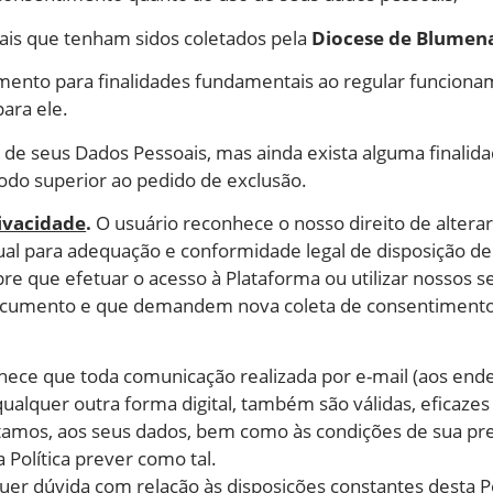
soais que tenham sidos coletados pela
Diocese de Blumen
timento para finalidades fundamentais ao regular funciona
para ele.
ão de seus Dados Pessoais, mas ainda exista alguma finalid
odo superior ao pedido de exclusão.
rivacidade
.
O usuário reconhece o nosso direito de alterar
ual para adequação e conformidade legal de disposição de 
re que efetuar o acesso à Plataforma ou utilizar nossos s
ocumento e que demandem nova coleta de consentimento, o
.
ece que toda comunicação realizada por e-mail (aos ende
ualquer outra forma digital, também são válidas, eficazes 
stamos, aos seus dados, bem como às condições de sua pr
Política prever como tal.
er dúvida com relação às disposições constantes desta Pol