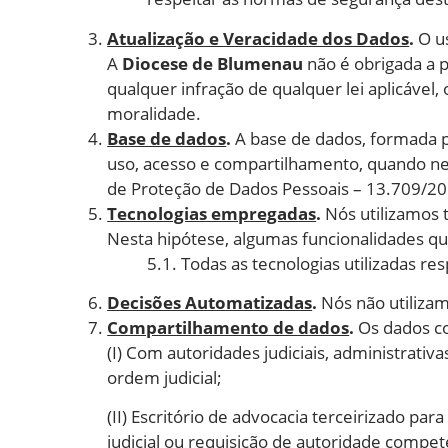
Atualização e Veracidade dos Dados
.
O us
A
Diocese de Blumenau
não é obrigada a 
qualquer infração de qualquer lei aplicável, o
moralidade.
Base de dados
.
A base de dados, formada p
uso, acesso e compartilhamento, quando nece
de Proteção de Dados Pessoais – 13.709/20
Tecnologias empregadas
.
Nós utilizamos 
Nesta hipótese, algumas funcionalidades q
5.1. Todas as tecnologias utilizadas re
Decisões Automatizadas
.
Nós não utiliza
Compartilhamento de dados
.
Os dados co
(I) Com autoridades judiciais, administrat
ordem judicial;
(II) Escritório de advocacia terceirizado pa
judicial ou requisição de autoridade compet