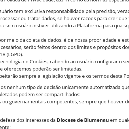
uário tem exclusiva responsabilidade pela precisão, vera
processar ou tratar dados, se houver razões para crer qu
u se o usuário estiver utilizando a Plataforma para quaisquer
or meio da coleta de dados, é de nossa propriedade e est
ssários, serão feitos dentro dos limites e propósitos dos 
18 (LGPD).
tecnologia de Cookies, cabendo ao usuário configurar o se
ue oferecemos poderão ser limitadas.
speitarão sempre a legislação vigente e os termos desta Pol
mos nenhum tipo de decisão unicamente automatizada que
letados podem ser compartilhados:
ivas ou governamentais competentes, sempre que houver d
ra defesa dos interesses da
Diocese de Blumenau
em qualq
ente;