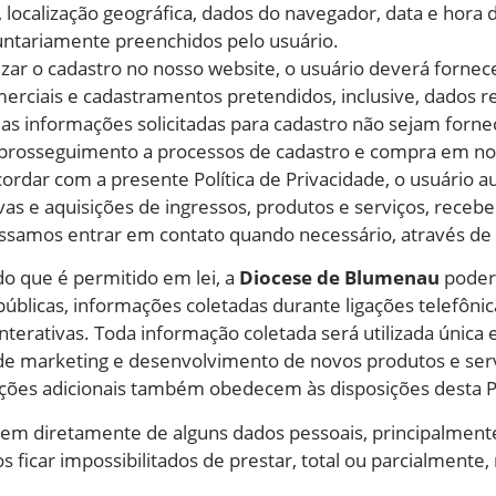
localização geográfica, dados do navegador, data e hora
untariamente preenchidos pelo usuário.
lizar o cadastro no nosso website, o usuário deverá forne
comerciais e cadastramentos pretendidos, inclusive, dados
 as informações solicitadas para cadastro não sejam forn
 prosseguimento a processos de cadastro e compra em no
dar com a presente Política de Privacidade, o usuário au
vas e aquisições de ingressos, produtos e serviços, recebe
ssamos entrar em contato quando necessário, através de
do que é permitido em lei, a
Diocese de Blumenau
poderá
públicas, informações coletadas durante ligações telefôni
nterativas. Toda informação coletada será utilizada única 
de marketing e desenvolvimento de novos produtos e serv
es adicionais também obedecem às disposições desta Pol
em diretamente de alguns dados pessoais, principalmente
ficar impossibilitados de prestar, total ou parcialmente, 