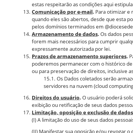
estas respeitarão as condições aqui estipu
Comunicação por e-mail
.
Para otimizar e
quando eles são abertos, desde que esta pos
pelos domínios terminados em @diocesed
Armazenamento de dados
.
Os dados pess
forem mais necessários para cumprir qualqu
expressamente autorizada por lei.
Prazos de armazenamento superiores
.
Pa
poderemos permanecer com o histórico de re
ou para preservação de direitos, inclusive 
15.1. Os Dados coletados serão armaz
servidores na nuvem (cloud computing
Direitos do usuário
.
O usuário poderá solic
exibição ou retificação de seus dados pesso
Limitação, oposição e exclusão de dado
(I) A limitação do uso de seus dados pessoai
(II) Manifestar sua oposição e/ou revogar 