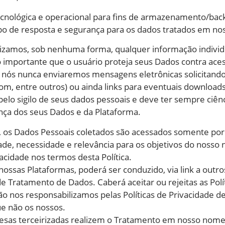
tecnológica e operacional para fins de armazenamento/bac
 de resposta e segurança para os dados tratados em nos
zamos, sob nenhuma forma, qualquer informação individua
 importante que o usuário proteja seus Dados contra ac
e nós nunca enviaremos mensagens eletrônicas solicitan
om, entre outros) ou ainda links para eventuais downloads
elo sigilo de seus dados pessoais e deve ter sempre ciên
nça dos seus Dados e da Plataforma.
 os Dados Pessoais coletados são acessados somente por 
dade, necessidade e relevância para os objetivos do noss
acidade nos termos desta Política.
ossas Plataformas, poderá ser conduzido, via link a outro
de Tratamento de Dados. Caberá aceitar ou rejeitas as Polít
o nos responsabilizamos pelas Políticas de Privacidade d
ue não os nossos.
sas terceirizadas realizem o Tratamento em nosso nome