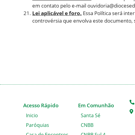
em contato pelo e-mail
ouvidoria@diocese
Lei aplicável e foro.
Essa Política será int
controvérsia que envolva este documento, sal
Acesso Rápido
Em Comunhão
Inicio
Santa Sé
Paróquias
CNBB
Casa de Encontros
CNBB Sul 4