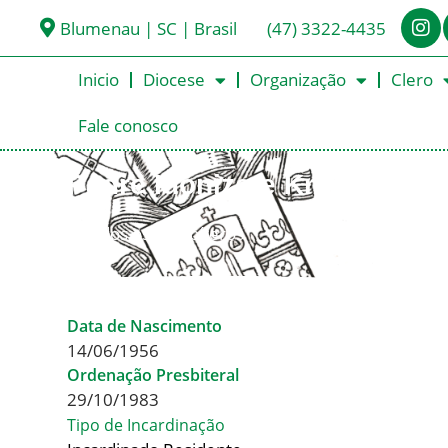
Blumenau | SC | Brasil
(47) 3322-4435
Inicio
Diocese
Organização
Clero
Fale conosco
Padre Idonizete Kruger
< Todos os Presbíteros
Data de Nascimento
14/06/1956
Ordenação Presbiteral
29/10/1983
Tipo de Incardinação