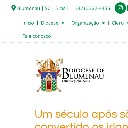
Blumenau | SC | Brasil
(47) 3322-4435
Inicio
Diocese
Organização
Clero
Fale conosco
Um século após sã
convertido os irl