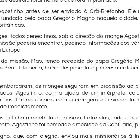
Agostinho antes de ser enviado à Grã-Bretanha. Ele
, fundado pelo papa Gregório Magno naquela cidade. 
britânicas.
s, todos beneditinos, sob a direção do monge Agostin
 missão poderia encontrar, pedindo informações aos vár
 Europa.
 da missão. Mas, tendo recebido do papa Gregório 
e Kent, Etelberto, havia desposado a princesa católica B
sembarcaram, os monges seguiram em procissão ao cast
os. Agostinho, com a ajuda de um intérprete, colo
nios. Impressionado com a coragem e a sinceridade d
são imediatamente.
 já tinham recebido o batismo. Entre elas, toda a nob
ente, Agostinho foi nomeado arcebispo da Cantuária, pr
o, que, com alegria, enviou mais missionários à In