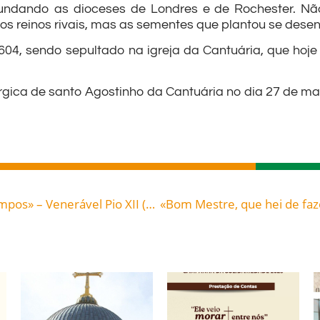
fundando as dioceses de Londres e de Rochester. Nã
rios reinos rivais, mas as sementes que plantou se des
604, sendo sepultado na igreja da Cantuária, que hoj
úrgica de santo Agostinho da Cantuária no dia 27 de ma
«Eu estou sempre convosco até ao fim dos tempos» – Venerável Pio XII (1876-1958), papa