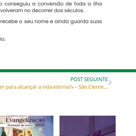
o conseguiu a conversão de toda a ilha
envolveram no decorrer dos séculos.
e recebe o seu nome e ainda guarda suas
io.
POST SEGUINTE
«Bom Mestre, que hei de fazer para alcançar a vida eterna?» – São Clemente de Alexandria (150-c. 215), teólogo