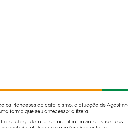
do os irlandeses ao catolicismo, a atuação de Agostinho
sma forma que seu antecessor o fizera.
já tinha chegado à poderosa ilha havia dois século
e destruiu totalmente o que fora implantado.