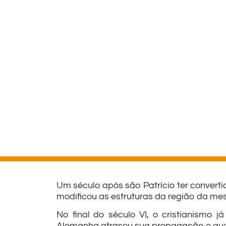
Um século após são Patrício ter converti
modificou as estruturas da região da me
No final do século VI, o cristianismo 
Alemanha atrasou sua propagação e quas