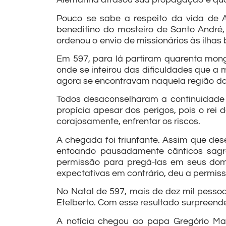
Pouco se sabe a respeito da vida de 
beneditino do mosteiro de Santo André
ordenou o envio de missionários às ilhas 
Em 597, para lá partiram quarenta monge
onde se inteirou das dificuldades que a
agora se encontravam naquela região da
Todos desaconselharam a continuidade
propícia apesar dos perigos, pois o rei d
corajosamente, enfrentar os riscos.
A chegada foi triunfante. Assim que de
entoando pausadamente cânticos sagrad
permissão para pregá-las em seus domí
expectativas em contrário, deu a permis
No Natal de 597, mais de dez mil pessoas
Etelberto. Com esse resultado surpreend
A notícia chegou ao papa Gregório Magn