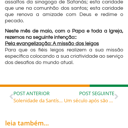
assaltos da sinagoga de Satanás; esta caridade
que une na comunhão dos santos; esta caridade
que renova a amizade com Deus e redime o
pecado.
Neste mês de maio, com o Papa e toda a Igreja,
rezemos na seguinte intenção::
Pela evangelização: A missão dos leigos
Para que os fiéis leigos realizem a sua missão
específica colocando a sua criatividade ao serviço
dos desafios do mundo atual.
POST ANTERIOR
POST SEGUINTE
Solenidade da Santíssima Trindade – Comentário às leituras bíblicas por Pe. Osmar Debatin, da Diocese de Rio do Sul
Um século após são Patrício ter convertido os irlandeses ao catolicismo, a atuação de Agostinho foi tão importante para a Inglaterra que modificou as estruturas da região da mesma forma que seu antecessor o fizera: Santo Agostinho da Cantuária (+604),celebrado hoje, 27, roga por todos nós!
leia também...