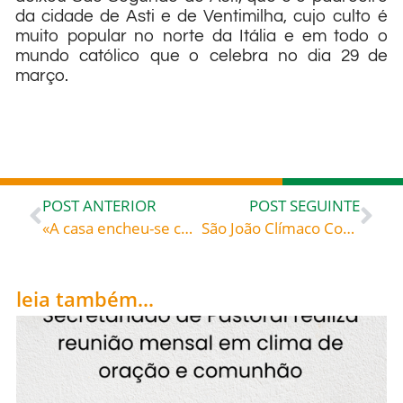
da cidade de Asti e de Ventimilha, cujo culto é
muito popular no norte da Itália e em todo o
mundo católico que o celebra no dia 29 de
março.
POST ANTERIOR
POST SEGUINTE
«A casa encheu-se com o perfume do bálsamo» – Comentário do dia São Cromácio de Aquileia (?-407) bispo Sermão 11
São João Clímaco Confessor (579+649), celebrado hoje, 30, roga por todos nós!
leia também...