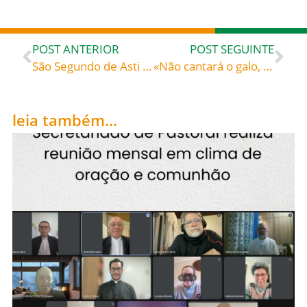
POST ANTERIOR
POST SEGUINTE
São Segundo de Asti (+119), celebrado hoje, 29, roga por todos nós!
«Não cantará o galo, sem que Me tenhas negado três vezes» – Santo Ambrósio (c. 340-397) bispo de Milão, doutor da Igreja Comentário ao evangelho de S. Lucas
leia também...