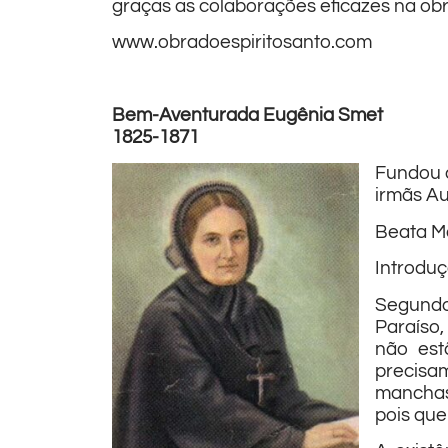
graças as colaborações eficazes na obr
www.obradoespiritosanto.com
Bem-Aventurada Eugênia Smet
1825-1871
Fundou 
irmãs Au
Beata Ma
Introduç
Segundo 
Paraíso,
não est
precisam
manchas 
pois que