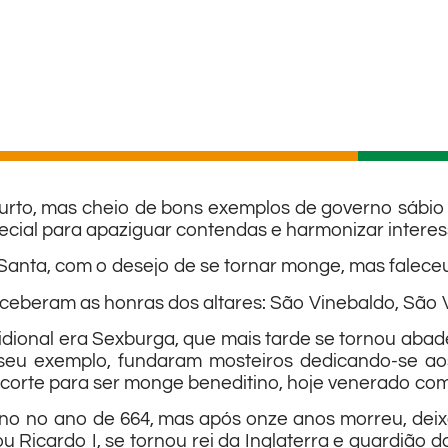
urto, mas cheio de bons exemplos de governo sábio
pecial para apaziguar contendas e harmonizar interess
Santa, com o desejo de se tornar monge, mas faleceu 
eceberam as honras dos altares: São Vinebaldo, São V
idional era Sexburga, que mais tarde se tornou abade
, a seu exemplo, fundaram mosteiros dedicando-se 
da corte para ser monge beneditino, hoje venerado c
rono no ano de 664, mas após onze anos morreu, dei
 ou Ricardo I, se tornou rei da Inglaterra e guardiã