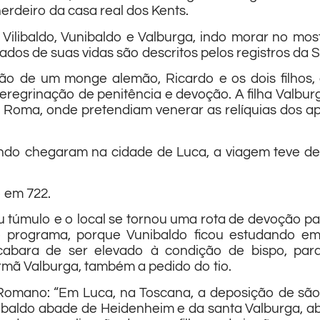
 herdeiro da casa real dos Kents.
s Vilibaldo, Vunibaldo e Valburga, indo morar no mo
dados de suas vidas são descritos pelos registros da 
 de um monge alemão, Ricardo e os dois filhos, e
egrinação de penitência e devoção. A filha Valburga
 Roma, onde pretendiam venerar as relíquias dos ap
do chegaram na cidade de Luca, a viagem teve de 
o em 722.
túmulo e o local se tornou uma rota de devoção par
 o programa, porque Vunibaldo ficou estudando e
acabara de ser elevado à condição de bispo, pa
 irmã Valburga, também a pedido do tio.
Romano: “Em Luca, na Toscana, a deposição de são R
unibaldo abade de Heidenheim e da santa Valburga, 