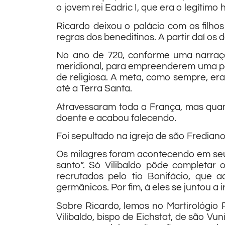
o jovem rei Eadric I, que era o legítimo
Ricardo deixou o palácio com os filho
regras dos beneditinos. A partir daí os 
No ano de 720, conforme uma narração
meridional, para empreenderem uma per
de religiosa. A meta, como sempre, era
até a Terra Santa.
Atravessaram toda a França, mas quan
doente e acabou falecendo.
Foi sepultado na igreja de são Fredian
Os milagres foram acontecendo em seu 
santo”. Só Vilibaldo pôde completar
recrutados pelo tio Bonifácio, que 
germânicos. Por fim, à eles se juntou a
Sobre Ricardo, lemos no Martirológio 
Vilibaldo, bispo de Eichstat, de são V