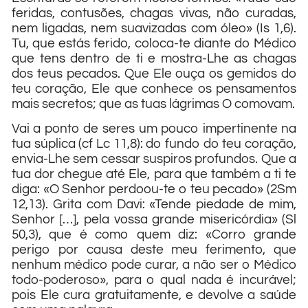
feridas, contusões, chagas vivas, não curadas,
nem ligadas, nem suavizadas com óleo» (Is 1,6).
Tu, que estás ferido, coloca-te diante do Médico
que tens dentro de ti e mostra-Lhe as chagas
dos teus pecados. Que Ele ouça os gemidos do
teu coração, Ele que conhece os pensamentos
mais secretos; que as tuas lágrimas O comovam.
Vai a ponto de seres um pouco impertinente na
tua súplica (cf Lc 11,8): do fundo do teu coração,
envia-Lhe sem cessar suspiros profundos. Que a
tua dor chegue até Ele, para que também a ti te
diga: «O Senhor perdoou-te o teu pecado» (2Sm
12,13). Grita com Davi: «Tende piedade de mim,
Senhor […], pela vossa grande misericórdia» (Sl
50,3), que é como quem diz: «Corro grande
perigo por causa deste meu ferimento, que
nenhum médico pode curar, a não ser o Médico
todo-poderoso», para o qual nada é incurável;
pois Ele cura gratuitamente, e devolve a saúde