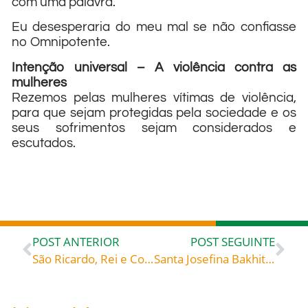
com uma palavra.
Eu desesperaria do meu mal se não confiasse
no Omnipotente.
Intenção universal – A violência contra as
mulheres
Rezemos pelas mulheres vítimas de violência,
para que sejam protegidas pela sociedade e os
seus sofrimentos sejam considerados e
escutados.
POST ANTERIOR
POST SEGUINTE
São Ricardo, Rei e Confessor + (Luca, Itália, 722), celebrado hoje, 07, roga por todos nós!
Santa Josefina Bakhita (1869-1947), primeira santa africana, celebrada hoje, 08, roga por todos nós!