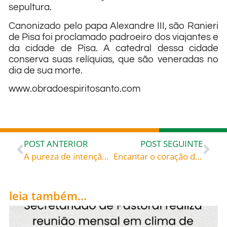
sepultura.
Canonizado pelo papa Alexandre III, são Ranieri
de Pisa foi proclamado padroeiro dos viajantes e
da cidade de Pisa. A catedral dessa cidade
conserva suas relíquias, que são veneradas no
dia de sua morte.
www.obradoespiritosanto.com
POST ANTERIOR
POST SEGUINTE
A pureza de intenção – São Francisco de Sales (1567-1622) bispo de Genebra, doutor da Igreja «Tratado do amor de Deus», livro XII, cap. VII
Encantar o coração de Deus – Santo Afonso-Maria de Ligório (1696-1787) bispo, doutor da Igreja «Maneira de conversar com Deus»
leia também...