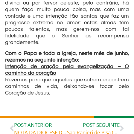
divina ou por fervor celeste; pelo contrário, há
quem faça muito pouca coisa, mas com uma
vontade e uma intenção tão santas que faz um
progresso extremo no amor: estas almas têm
poucos talentos, mas gerem-nos com tal
fidelidade que o Senhor as recompensa
grandemente.
Com o Papa e toda a Igreja, neste mês de junho,
rezemos na seguinte intenção:
Intenção de oração pela evangelização – O
caminho do coração
Rezemos para que aqueles que sofrem encontrem
caminhos de vida, deixando‐se tocar pelo
Coração de Jesus.
POST ANTERIOR
POST SEGUINTE
NOTA DA DIOCESE DE BLUMENAU PARA A ABERTURA DAS IGREJAS
São Ranieri de Pisa (1118-1161), celebrado hoje, 17, roga por todos nós e ajuda-nos a livrar-nos do coronavírus!