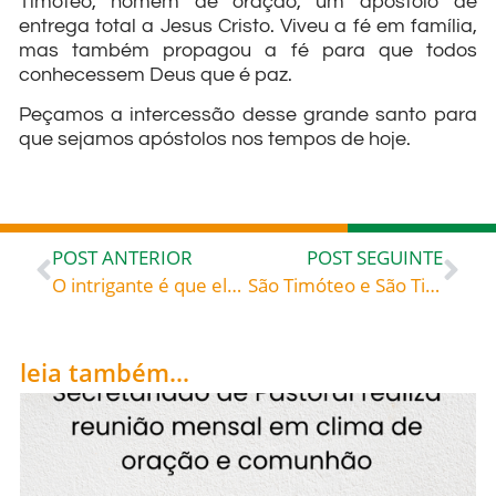
Timóteo, homem de oração, um apóstolo de
entrega total a Jesus Cristo. Viveu a fé em família,
mas também propagou a fé para que todos
conhecessem Deus que é paz.
Peçamos a intercessão desse grande santo para
que sejamos apóstolos nos tempos de hoje.
POST ANTERIOR
POST SEGUINTE
O intrigante é que ele pensava estar agradando a Deus. Ele fazia seu trabalho por zelo, mas de maneira violenta, sem discernimento. Era um fariseu que buscava a verdade, mas fechado à Verdade Encarnada: Conversão de São Paulo – Que ele rogue pela conversão de todos nós!
São Timóteo e São Tito, sucessores dos apóstolos – Bento XVI, papa de 2005 a 2013
leia também...