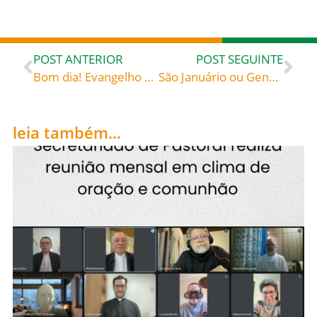
POST ANTERIOR
POST SEGUINTE
Bom dia! Evangelho de 18 de setembro de 2022: «Quem é fiel nas coisas pequenas, também é fiel nas grandes» – São Gregório de Nazianzo (330-390) bispo, doutor da Igreja Homilia 14, sobre o amor dos pobres, §§ 23-25; PG 35,887
São Januário ou Gennaro (+ 305), celebrado hoje, 19 de setembro, roga por todos nós!
leia também...