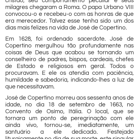
cristão, seu comportamento peculiar e seus
milagres chegaram a Roma. O papa Urbano VIII
convocou-o e recebeu-o com as honras de que
era merecedor. Talvez esse tenha sido um dos
dias mais felizes na vida de José de Copertino.
Em 1628, foi ordenado sacerdote. José de
Copertino mergulhou tão profundamente nas
coisas de Deus que acabou se tornando um
conselheiro de padres, bispos, cardeais, chefes
de Estado e religiosos em geral. Todos o
procuravam. E ele os atendia com paciência,
humildade e sabedoria, indicando-lhes a luz de
que necessitavam.
José de Copertino morreu aos sessenta anos de
idade, no dia 18 de setembro de 1663, no
Convento de Osímo, Itália. O local, que se
tornara um ponto de peregrinação com ele
ainda vivo, tornou-se, imediatamente, um
santuário a ele dedicado. Festejado
liturgicamente no dia de sua morte, este singular