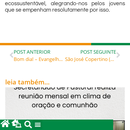
ecossustentável, alegrando-nos pelos jovens
que se empenham resolutamente por isso.
POST ANTERIOR
POST SEGUINTE
Bom dia! – Evangelho de 17 de setembro de 2022: «Deu fruto cem por um» – Santo Amadeu de Lausana (1108-1159) monge cisterciense, bispo Homilias Marianas, n.º 6, SC 72
São José Copertino (1603-1663), celebrado hoje, dia 18 de setembro, roga por todos nós!
leia também...