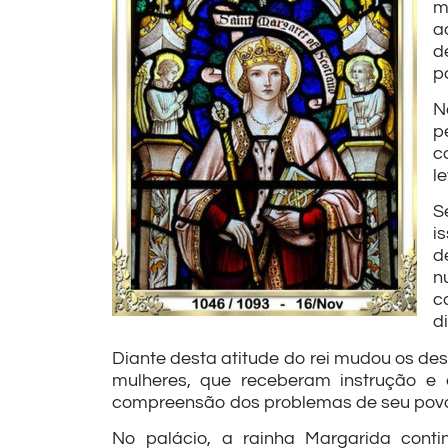
m
a
d
p
N
p
c
l
S
i
d
n
c
d
Diante desta atitude do rei mudou os des
mulheres, que receberam instrução e 
compreensão dos problemas de seu povo, 
No palácio, a rainha Margarida contin