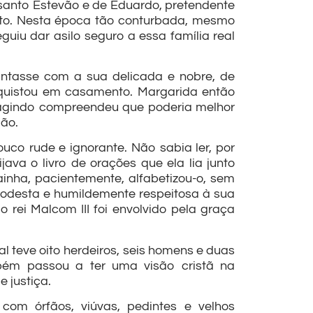
santo Estevão e de Eduardo, pretendente
nuto. Nesta época tão conturbada, mesmo
uiu dar asilo seguro a essa família real
antasse com a sua delicada e nobre, de
nquistou em casamento. Margarida então
m agindo compreendeu que poderia melhor
ão.
co rude e ignorante. Não sabia ler, por
java o livro de orações que ela lia junto
inha, pacientemente, alfabetizou-o, sem
 modesta e humildemente respeitosa à sua
ei Malcom III foi envolvido pela graça
l teve oito herdeiros, seis homens e duas
bém passou a ter uma visão cristã na
 justiça.
 com órfãos, viúvas, pedintes e velhos