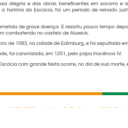
ssa alegria e das obras beneficentes em socorro e 
 a história da Escócia, foi um período de reinado just
cometida de grave doença. E resistiu pouco tempo depo
ram combatendo no castelo de Aluwick.
bro de 1093, na cidade de Edimburg, e foi sepultada em
e, foi canonizada, em 1251, pelo papa Inocêncio IV.
Escócia com grande festa ocorre, no dia de sua morte,
Orar sempre – São Josemaría Escrivá de Balaguer (1902-1975) presbítero, fundador Homilia «Cristo Presente nos Cristãos», em «Cristo que Passa», n.º 116