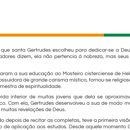
que santa Gertrudes escolheu para dedicar-se a Deu
iadores dizem, ela não pertencia à nobreza, mas seus
iaram a sua educação ao Mosteiro cisterciense de Hel
Possuidora de grande carisma místico, tornou-se religi
mestra de espiritualidade.
vida interior de muitas jovens que dela se aproxima
co. Com ela, Gertrudes desenvolveu a sua de modo mu
 muitas revelações de Deus.
do depois de recitar as completas, teve a primeira vi
so de aplicação aos estudos. Desde aquele momento G