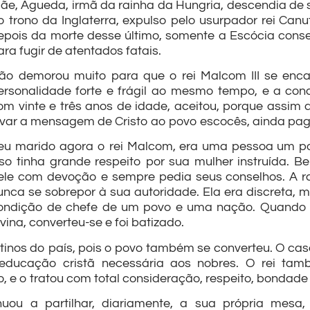
ãe, Águeda, irmã da rainha da Hungria, descendia de 
o trono da Inglaterra, expulso pelo usurpador rei Ca
epois da morte desse último, somente a Escócia conseg
ara fugir de atentados fatais.
ão demorou muito para que o rei Malcom III se enc
ersonalidade forte e frágil ao mesmo tempo, e a co
om vinte e três anos de idade, aceitou, porque assi
evar a mensagem de Cristo ao povo escocês, ainda pag
eu marido agora o rei Malcom, era uma pessoa um pou
sso tinha grande respeito por sua mulher instruída. Bei
ele com devoção e sempre pedia seus conselhos. A ra
unca se sobrepor à sua autoridade. Ela era discreta,
ondição de chefe de um povo e uma nação. Quando o r
ivina, converteu-se e foi batizado.
tinos do país, pois o povo também se converteu. O casa
educação cristã necessária aos nobres. O rei tam
e o tratou com total consideração, respeito, bondade e
uou a partilhar, diariamente, a sua própria mesa,