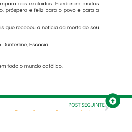
amparo aos excluídos. Fundaram muitas
o, próspero e feliz para o povo e para a
is que recebeu a notícia da morte do seu
 Dunferline, Escócia.
 em todo o mundo católico.
POST SEGUINTE
Reflexão para o XXXIII Domingo do Tempo Comum – Para que a justiça triunfe ainda neste mundo, será necessário que trabalhemos com fé, esperando uma sociedade nascida do trabalho daqueles que atuam em seu favor e da liberdade”