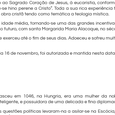
 ao Sagrado Coração de Jesus, à eucaristia, confor
-se hino perene a Cristo”. Toda a sua rica experiência
 obra cristã tendo como temática a teologia mística.
a idade média, tornando-se uma das grandes incenti
o futuro, com santa Margarida Maria Alacoque, no sécul
e exerceu até o fim de seus dias. Adoeceu e sofreu mui
ia 16 de novembro, foi autorizada e mantida nesta data
asceu em 1046, na Hungria, era uma mulher da nobr
nteligente, e possuidora de uma delicada e fina diploma
s questões políticas levaram-na a asilar-se na Escócia