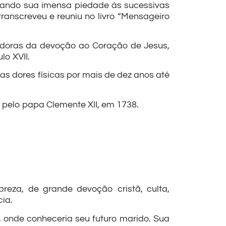
mando sua imensa piedade às sucessivas
 transcreveu e reuniu no livro “Mensageiro
vadoras da devoção ao Coração de Jesus,
o XVII.
tas dores físicas por mais de dez anos até
 pelo papa Clemente XII, em 1738.
eza, de grande devoção cristã, culta,
cia.
, onde conheceria seu futuro marido. Sua