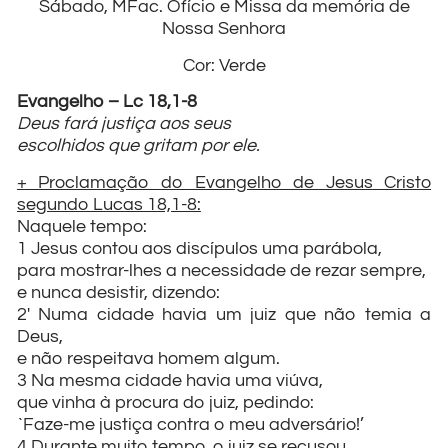
Sábado, MFac. Ofício e Missa da memória de
Nossa Senhora
Cor: Verde
Evangelho – Lc 18,1-8
Deus fará justiça aos seus
escolhidos que gritam por ele.
+ Proclamação do Evangelho de Jesus Cristo
segundo Lucas 18,1-8:
Naquele tempo:
1 Jesus contou aos discípulos uma parábola,
para mostrar-lhes a necessidade de rezar sempre,
e nunca desistir, dizendo:
2′ Numa cidade havia um juiz que não temia a
Deus,
e não respeitava homem algum.
3 Na mesma cidade havia uma viúva,
que vinha à procura do juiz, pedindo:
`Faze-me justiça contra o meu adversário!’
4 Durante muito tempo, o juiz se recusou.