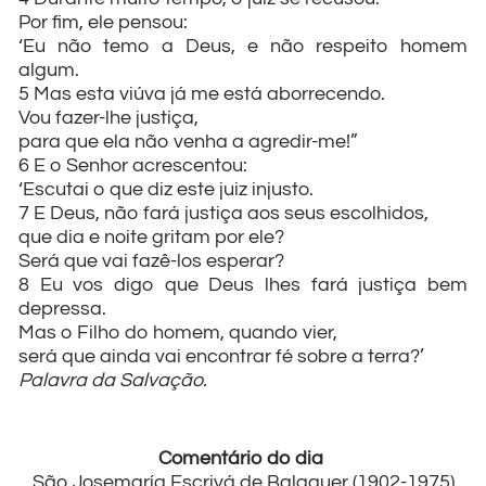
Por fim, ele pensou:
‘Eu não temo a Deus, e não respeito homem
algum.
5 Mas esta viúva já me está aborrecendo.
Vou fazer-lhe justiça,
para que ela não venha a agredir-me!”
6 E o Senhor acrescentou:
‘Escutai o que diz este juiz injusto.
7 E Deus, não fará justiça aos seus escolhidos,
que dia e noite gritam por ele?
Será que vai fazê-los esperar?
8 Eu vos digo que Deus lhes fará justiça bem
depressa.
Mas o Filho do homem, quando vier,
será que ainda vai encontrar fé sobre a terra?’
Palavra da Salvação.
Comentário do dia
São Josemaría Escrivá de Balaguer (1902-1975)