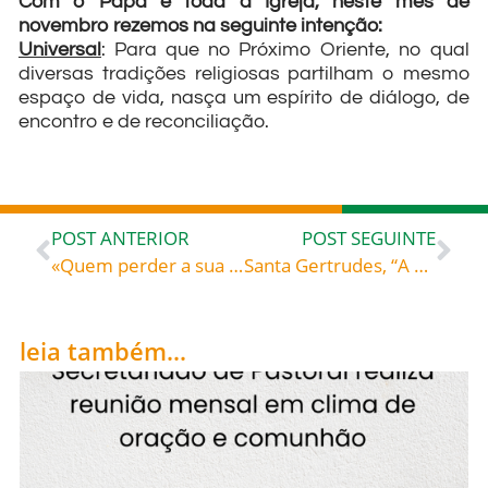
Com o Papa e toda a Igreja, neste mês de
novembro rezemos na seguinte intenção:
Universal
: Para que no Próximo Oriente, no qual
diversas tradições religiosas partilham o mesmo
espaço de vida, nasça um espírito de diálogo, de
encontro e de reconciliação.
POST ANTERIOR
POST SEGUINTE
«Quem perder a sua vida há de salvá-la» – Santa Faustina Kowalska (1905-1938), religiosa Diário, § 1230
Santa Gertrudes, “A Grande” (1256-1302), e Santa Margarida da Escócia (1046-1093), celebradas hoje, 16, rogai por todos nós!
leia também...