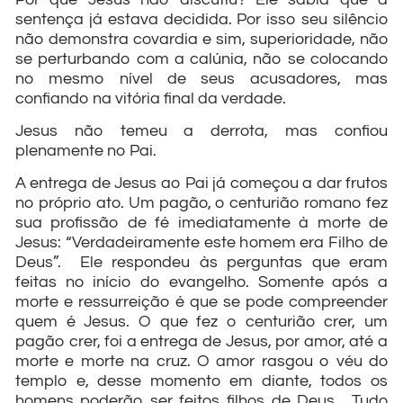
sentença já estava decidida. Por isso seu silêncio
não demonstra covardia e sim, superioridade, não
se perturbando com a calúnia, não se colocando
no mesmo nível de seus acusadores, mas
confiando na vitória final da verdade.
Jesus não temeu a derrota, mas confiou
plenamente no Pai.
A entrega de Jesus ao Pai já começou a dar frutos
no próprio ato. Um pagão, o centurião romano fez
sua profissão de fé imediatamente à morte de
Jesus: “Verdadeiramente este homem era Filho de
Deus”. Ele respondeu às perguntas que eram
feitas no início do evangelho. Somente após a
morte e ressurreição é que se pode compreender
quem é Jesus. O que fez o centurião crer, um
pagão crer, foi a entrega de Jesus, por amor, até a
morte e morte na cruz. O amor rasgou o véu do
templo e, desse momento em diante, todos os
homens poderão ser feitos filhos de Deus. Tudo