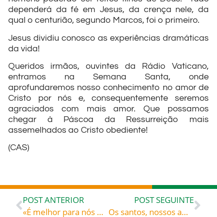
dependerá da fé em Jesus, da crença nele, da
qual o centurião, segundo Marcos, foi o primeiro.
Jesus dividiu conosco as experiências dramáticas
da vida!
Queridos irmãos, ouvintes da Rádio Vaticano,
entramos na Semana Santa, onde
aprofundaremos nosso conhecimento no amor de
Cristo por nós e, consequentemente seremos
agraciados com mais amor. Que possamos
chegar à Páscoa da Ressurreição mais
assemelhados ao Cristo obediente!
(CAS)
POST ANTERIOR
POST SEGUINTE
«É melhor para nós morrer um só homem pelo povo» – São Bernardo (1091-1153), monge cisterciense, doutor da Igreja
Os santos, nossos amigos: São Segundo de Asti, celebrado hoje, roga por todos nós!