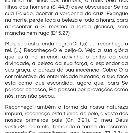
iluminar os filhos dos homens, o mais belo dos
filhos dos homens (Sl 44,3) deve obscurecer-Se na
sua Paixão, aceitar a vergonha da cruz. Exangue
na morte, perde toda a beleza e toda a honra, para
apresentar a Si mesmo a Igreja gloriosa, sem
mancha nem ruga (Ef 5,27).
Mas, sob esta tenda negra (Ct 1,5) […], reconheço o
rei. […] Reconheço-O e beijo-O. Vejo a sua glória
que está no interior; adivinho o brilho da sua
divindade, a beleza da sua força, o esplendor da
sua graça, a pureza da sua inocência. Cobre-O a
cor miserável da enfermidade humana; a sua face
está como que escondida, agora que, para Se
parecer conosco, Ele passou por provações como
nós, mas não pecou.
Reconheço também a forma da nossa natureza
impura, reconheço esta túnica de pele, a veste dos
nossos primeiros pais (Gn 3,21). O meu Deus
vestiu-Se com ela, tomando a forma do escravo,