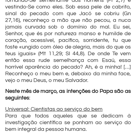
tornando-Se semelhante aos homens (Fl 2,7) e
vestindo-Se como eles. Sob essa pele de cabrito,
sinal do pecado com que Jacó se cobriu (Gn
27,16), reconheço a mão que não pecou, a nuca
jamais curvada sob o domínio do mal. Eu sei,
Senhor, que és por natureza manso e humilde de
coração, acessível, pacífico, sorridente, tu que
foste «ungido com óleo de alegria, mais do que os
teus iguais» (Mt 11,29; Sl 44,8). De onde Te vem
então essa rude semelhança com Esaú, essa
horrível aparência do pecado? Ah, é a minha! […]
Reconheço o meu bem e, debaixo da minha face,
vejo o meu Deus, o meu Salvador.
Neste mês de março, as intenções do Papa são as
seguintes
:
Universal: Cientistas ao serviço do bem
Para que todos aqueles que se dedicam à
investigação científica se ponham ao serviço do
bem integral da pessoa humana.