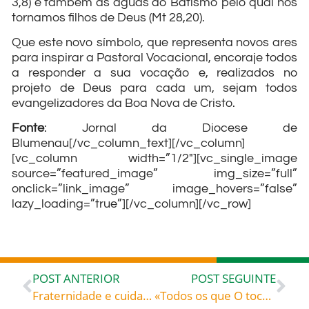
3,8) e também as águas do Batismo pelo qual nos
tornamos filhos de Deus (Mt 28,20).
Que este novo símbolo, que representa novos ares
para inspirar a Pastoral Vocacional, encoraje todos
a responder a sua vocação e, realizados no
projeto de Deus para cada um, sejam todos
evangelizadores da Boa Nova de Cristo.
Fonte
: Jornal da Diocese de
Blumenau[/vc_column_text][/vc_column]
[vc_column width=”1/2″][vc_single_image
source=”featured_image” img_size=”full”
onclick=”link_image” image_hovers=”false”
lazy_loading=”true”][/vc_column][/vc_row]
POST ANTERIOR
POST SEGUINTE
Fraternidade e cuidado da casa comum. Por Dom Rafael Biernaski
«Todos os que O tocavam ficavam curados» – Santo Agostinho (354-430), bispo de Hipona (norte de África), doutor da Igreja