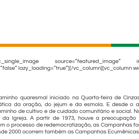
vc_single_image source=”featured_image” img
alse” lazy_loading=”true”][/vc_column][vc_column wi
aminho quaresmal iniciado na Quarta-feira de Cinz
tica da oração, do jejum e da esmola. E desde o an
nho de cultivo e de cuidado comunitário e social. N
a da Igreja. A partir de 1973, houve a preocupação
om o processo de redemocratização, as Campanhas f
esde 2000 ocorrem também as Campanhas Ecumênicas 