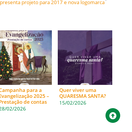
apresenta projeto para 2017 e nova logomarca
Campanha para a
Quer viver uma
Evangelização 2025 –
QUARESMA SANTA?
Prestação de contas
15/02/2026
28/02/2026