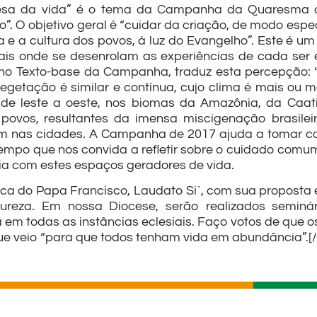
efesa da vida” é o tema da Campanha da Quaresma d
ão”. O objetivo geral é “cuidar da criação, de modo espe
 e a cultura dos povos, à luz do Evangelho”. Este é u
tais onde se desenrolam as experiências de cada ser 
no Texto-base da Campanha, traduz esta percepção: 
vegetação é similar e contínua, cujo clima é mais ou
, de leste a oeste, nos biomas da Amazônia, da Caat
povos, resultantes da imensa miscigenação brasilei
em nas cidades. A Campanha de 2017 ajuda a tomar c
mpo que nos convida a refletir sobre o cuidado comum 
cia com estes espaços geradores de vida.
ica do Papa Francisco, Laudato Si`, com sua proposta 
eza. Em nossa Diocese, serão realizados seminári
m todas as instâncias eclesiais. Faço votos de que o
e veio “para que todos tenham vida em abundância”.[