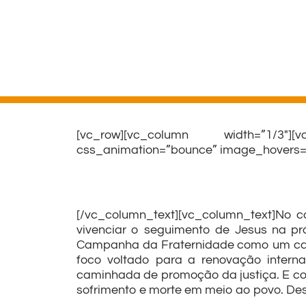
[vc_row][vc_column width=”1/3″][
css_animation=”bounce” image_hovers=”f
[/vc_column_text][vc_column_text]No c
vivenciar o seguimento de Jesus na prá
Campanha da Fraternidade como um cami
foco voltado para a renovação intern
caminhada de promoção da justiça. E c
sofrimento e morte em meio ao povo. D