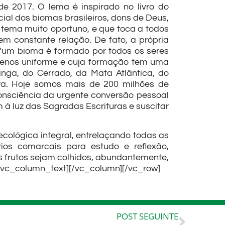
e 2017. O lema é inspirado no livro do
cial dos biomas brasileiros, dons de Deus,
m tema muito oportuno, e que toca a todos
em constante relação. De fato, a própria
“um bioma é formado por todos os seres
 menos uniforme e cuja formação tem uma
inga, do Cerrado, da Mata Atlântica, do
ra. Hoje somos mais de 200 milhões de
onsciência da urgente conversão pessoal
à luz das Sagradas Escrituras e suscitar
ecológica integral, entrelaçando todas as
os comarcais para estudo e reflexão,
s frutos sejam colhidos, abundantemente,
/vc_column_text][/vc_column][/vc_row]
POST SEGUINTE