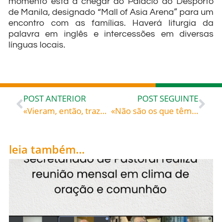
momento está a chegar ao Palácio do Desporto
de Manila, designado “Mall of Asia Arena” para um
encontro com as famílias. Haverá liturgia da
palavra em inglês e intercessões em diversas
línguas locais.
POST ANTERIOR
POST SEGUINTE
«Vieram, então, trazer-Lhe um paralítico» – Santo Agostinho (354-430), bispo de Hipona (norte de África), doutor da Igreja
«Não são os que têm saúde que precisam de médico, mas sim os enfermos» – Santo Ambrósio (c. 340-397), bispo de Milão, doutor da Igreja
leia também...