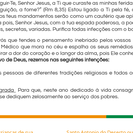
guir-Te, Senhor Jesus, a Ti que curaste as minhas feri
seguição, a fome?” (Rm 8,35) Estou ligado a Ti pela f
 os teus mandamentos serão como um cautério que apli
rta pois, Senhor Jesus, com a tua espada poderosa, a
, secretas, variadas. Purifica todas infecções com o b
ós que tendes o pensamento inebriado pelos vossos p
Médico que mora no céu e espalha os seus remédios 
tirar a dor do coração e o langor da alma, pois Ele conh
vo de Deus, rezemos nas seguintes intenções:
 pessoas de diferentes tradições religiosas e todos
agrada
Para que, neste ano dedicado à vida consag
e se dediquem zelosamente ao serviço dos pobres.
rianças de rua