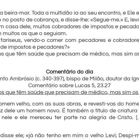
 beira-mar. Toda a multidão ia ao seu encontro, e Ele 
ado no posto de cobrança, e disse-lhe: «Segue-me.» E, le
em casa dele, muitos cobradores de impostos e pec
m muitos os que o seguiam.
 fariseus, vendo-o comer com pecadores e cobradores
 de impostos e pecadores?»
 os que têm saúde que precisam de médico, mas sim os
Comentário do dia
nto Ambrósio (c. 340-397), bispo de Milão, doutor da Igr
Comentário sobre Lucas 5, 23.27
os que têm saúde que precisam de médico, mas sim os
mem velho, com as suas obras, e revesti-vos do homem 
, fez dele um homem novo. É também a título de criatur
e nele e ele mereceu ter parte na alegria de Cristo. 
 disse ele; «já não tenho em mim o velho Levi; Despi-m