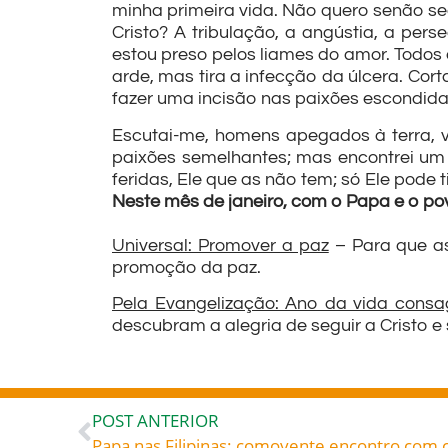
minha primeira vida. Não quero senão se
Cristo? A tribulação, a angústia, a per
estou preso pelos liames do amor. Todos
arde, mas tira a infecção da úlcera. Co
fazer uma incisão nas paixões escondidas
Escutai-me, homens apegados à terra, v
paixões semelhantes; mas encontrei um 
feridas, Ele que as não tem; só Ele pode 
Neste mês de janeiro, com o Papa e o po
Universal: Promover a paz
– Para que as
promoção da paz.
Pela Evangelização: Ano da vida cons
descubram a alegria de seguir a Cristo 
POST ANTERIOR
Papa nas Filipinas: comovente encontro com c