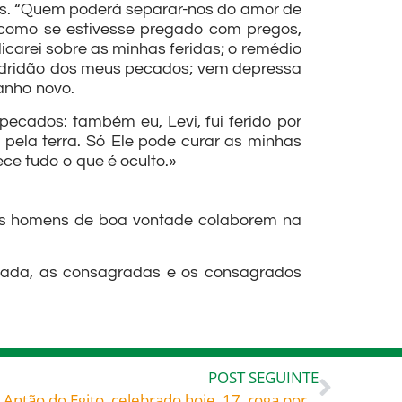
das. “Quem poderá separar-nos do amor de
é, como se estivesse pregado com pregos,
carei sobre as minhas feridas; o remédio
 podridão dos meus pecados; vem depressa
anho novo.
ecados: também eu, Levi, fui ferido por
pela terra. Só Ele pode curar as minhas
ece tudo o que é oculto.»
 os homens de boa vontade colaborem na
rada, as consagradas e os consagrados
POST SEGUINTE
Santo Antonio do Deserto ou Antão do Egito, celebrado hoje, 17, roga por todos nós!