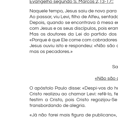
Evangelho segundo S. Marcos 2,13-17::
Naquele tempo, Jesus saiu de novo para a
Ao passar, viu Levi, filho de Alfeu, sent
Depois, quando se encontrava à mesa 
com Jesus e os seus discípulos, pois era
Mas os doutores da Lei do partido dos
«Porque é que Ele come com cobradores
Jesus ouviu isto e respondeu: «Não são
mas os pecadores.»
Sa
«Não são 
O apóstolo Paulo disse: «Despi-vos do ho
Cristo realizou ao chamar Levi: refê-lo
festim a Cristo, pois Cristo regozijou-S
transbordando de alegria.
«Já não farei mais figura de publicano»,