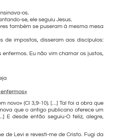
ensinava-os.
vantando-se, ele seguiu Jesus.
adores também se puseram à mesma mesa
 de impostos, disseram aos discípulos:
 enfermos. Eu não vim chamar os justos,
eja
 enfermos»
novo» (Cl 3,9-10). […] Tal foi a obra que
a nova que o antigo publicano oferece um
[…] E desde então seguiu-O feliz, alegre,
e de Levi e revesti-me de Cristo. Fugi da