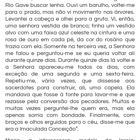
Rio Gave buscar lenha. Ouvi um barulho, voltei-me
para o prado, mas não vi movimento nas árvores.
Levantei a cabeça e olhei para a gruta. Vi, então,
uma senhora vestida de branco; tinha um vestido
alvo com uma faixa azul celeste na cintura e uma
rosa de ouro em cada pé, da cor do rosário que
trazia com ela. Somente na terceira vez, a Senhora
me falou e perguntou-me se eu queria voltar ali
durante quinze dias. Durante quinze dias lá voltei e
a Senhora apareceu-me todos os dias, com
exceção de uma segunda e uma sexta-feira.
Repetiu-me, vária vezes, que dissesse aos
sacerdotes para construir, ali, uma capela. Ela
mandava que fosse à fonte para lavar-me e que
rezasse pela conversão dos pecadores. Muitas e
muitas vezes perguntei-lhe quem era, mas ela
apenas sorria com bondade. Finalmente, com
braços e olhos erguidos para o céu, disse-me que
era a Imaculada Conceição”.