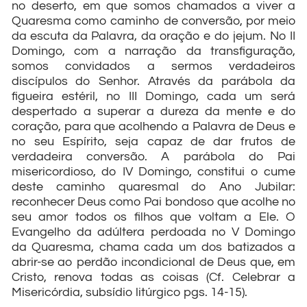
no deserto, em que somos chamados a viver a
Quaresma como caminho de conversão, por meio
da escuta da Palavra, da oração e do jejum. No II
Domingo, com a narração da transfiguração,
somos convidados a sermos verdadeiros
discípulos do Senhor. Através da parábola da
figueira estéril, no III Domingo, cada um será
despertado a superar a dureza da mente e do
coração, para que acolhendo a Palavra de Deus e
no seu Espírito, seja capaz de dar frutos de
verdadeira conversão. A parábola do Pai
misericordioso, do IV Domingo, constitui o cume
deste caminho quaresmal do Ano Jubilar:
reconhecer Deus como Pai bondoso que acolhe no
seu amor todos os filhos que voltam a Ele. O
Evangelho da adúltera perdoada no V Domingo
da Quaresma, chama cada um dos batizados a
abrir-se ao perdão incondicional de Deus que, em
Cristo, renova todas as coisas (Cf. Celebrar a
Misericórdia, subsídio litúrgico pgs. 14-15).