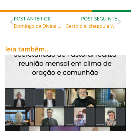
POST ANTERIOR
POST SEGUINTE
Domingo da Divina Misericórdia: “Coração de Jesus eu confio em vós”
Certo dia, chegou a vez da filha do rei, que foi levada pelo soberano em prantos à margem do lago. De repente, apareceu o jovem guerreiro e matou o dragão, salvando a princesa. Ou melhor, não o matou, mas o transformou em dócil cordeirinho: São Jorge, Mártir (Século IV), celebrado hoje, 23, roga por todos nós!
leia também...