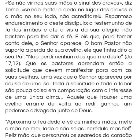
«Se não vir nas suas mãos o sinal dos cravos», diz
Tomé, «se não meter o dedo no lugar dos cravos e
a mão no seu lado, não acreditarei». Espantoso
endurecimento o deste discípulo: o testemunho de
tantos irmãos e até a vista da sua alegria não
bastam para lhe dar a fé. E eis que, para tomar
conta dele, o Senhor aparece. O bom Pastor não
suporta a perda da sua ovelha, ele que tinha dito a
seu Pai: “Não perdi nenhum dos que me deste” (Jo
17,12). Que os pastores aprendam então a
solicitude que devem manifestar para com as
suas ovelhas, uma vez que o Senhor apareceu por
causa de uma só. Toda a solicitude e todo o labor
são pouca coisa em comparação com o interesse
de uma única alma… Aquele que trouxer uma
ovelha errante de volta ao redil ganhou um
poderoso advogado junto de Deus.
“Aproxima o teu dedo e vê as minhas mãos, mete
a mão no meu lado e não sejas incrédulo mas fiel”.
Feliz mão que perscrutou os segredos do coração