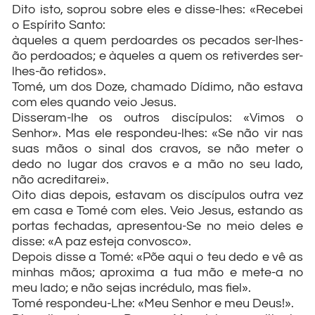
Dito isto, soprou sobre eles e disse-lhes: «Recebei
o Espírito Santo:
àqueles a quem perdoardes os pecados ser-lhes-
ão perdoados; e àqueles a quem os retiverdes ser-
lhes-ão retidos».
Tomé, um dos Doze, chamado Dídimo, não estava
com eles quando veio Jesus.
Disseram-lhe os outros discípulos: «Vimos o
Senhor». Mas ele respondeu-lhes: «Se não vir nas
suas mãos o sinal dos cravos, se não meter o
dedo no lugar dos cravos e a mão no seu lado,
não acreditarei».
Oito dias depois, estavam os discípulos outra vez
em casa e Tomé com eles. Veio Jesus, estando as
portas fechadas, apresentou-Se no meio deles e
disse: «A paz esteja convosco».
Depois disse a Tomé: «Põe aqui o teu dedo e vê as
minhas mãos; aproxima a tua mão e mete-a no
meu lado; e não sejas incrédulo, mas fiel».
Tomé respondeu-Lhe: «Meu Senhor e meu Deus!».