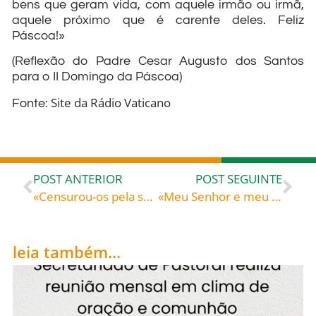
bens que geram vida, com aquele irmão ou irmã,
aquele próximo que é carente deles. Feliz
Páscoa!»
(Reflexão do Padre Cesar Augusto dos Santos
para o II Domingo da Páscoa)
Site da Rádio Vaticano
Fonte:
POST ANTERIOR
POST SEGUINTE
«Censurou-os pela sua incredulidade.» – São João da Cruz (1542-1591), carmelita descalço, doutor da Igreja
«Meu Senhor e meu Deus!» – São Tomás de Vilanova (c. 1487-1555), eremita de Santo Agostinho, bispo
leia também...