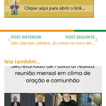
POST ANTERIOR
POST SEGUINTE
São Liberato, celebrado hoje, 06, roga por todos nós!
Eu estou no meio deles» – São João Crisóstomo (c. 345-407), presbítero de Antioquia, bispo de Constantinopla, doutor da Igreja
leia também...