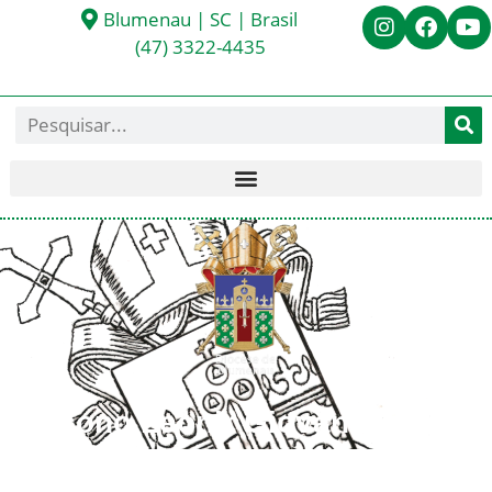
Blumenau | SC | Brasil
(47) 3322-4435
Diácono Leonir Giovanella
< Todos os Diáconos