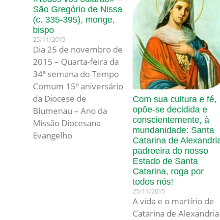
São Gregório de Nissa
(c. 335-395), monge,
bispo
25/11/2015
Dia 25 de novembro de
2015 – Quarta-feira da
34ª semana do Tempo
Comum 15º aniversário
da Diocese de
Com sua cultura e fé,
opõe-se decidida e
Blumenau – Ano da
conscientemente, à
Missão Diocesana
mundanidade: Santa
Evangelho
Catarina de Alexandri
padroeira do nosso
Estado de Santa
Catarina, roga por
todos nós!
25/11/2015
A vida e o martírio de
Catarina de Alexandria