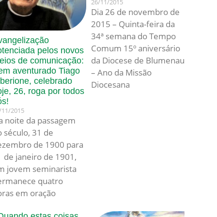
26/11/2015
Dia 26 de novembro de
2015 – Quinta-feira da
34ª semana do Tempo
vangelização
Comum 15º aniversário
otenciada pelos novos
da Diocese de Blumenau
eios de comunicação:
em aventurado Tiago
– Ano da Missão
lberione, celebrado
Diocesana
oje, 26, roga por todos
ós!
/11/2015
a noite da passagem
 século, 31 de
ezembro de 1900 para
1 de janeiro de 1901,
m jovem seminarista
ermanece quatro
oras em oração
Quando estas coisas