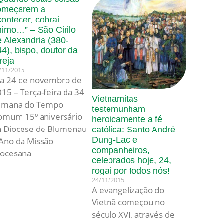
omeçarem a
contecer, cobrai
nimo…” – São Cirilo
e Alexandria (380-
44), bispo, doutor da
reja
/11/2015
ia 24 de novembro de
15 – Terça-feira da 34
Vietnamitas
emana do Tempo
testemunham
omum 15º aniversário
heroicamente a fé
a Diocese de Blumenau
católica: Santo André
Dung-Lac e
 Ano da Missão
companheiros,
iocesana
celebrados hoje, 24,
rogai por todos nós!
24/11/2015
A evangelização do
Vietnã começou no
século XVI, através de