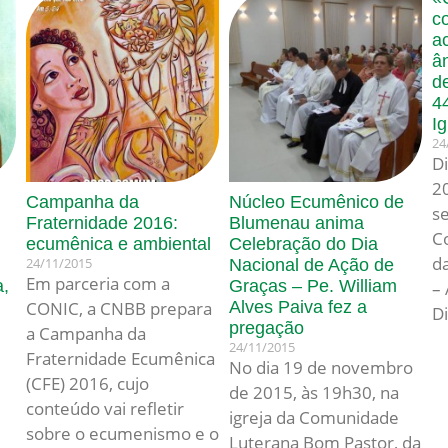
c
a
â
d
4
Ig
24
D
20
Campanha da
Núcleo Ecumênico de
s
Fraternidade 2016:
Blumenau anima
C
ecumênica e ambiental
Celebração do Dia
d
24/11/2015
Nacional de Ação de
Em parceria com a
a,
Graças – Pe. William
–
CONIC, a CNBB prepara
Alves Paiva fez a
D
pregação
a Campanha da
24/11/2015
Fraternidade Ecumênica
No dia 19 de novembro
(CFE) 2016, cujo
de 2015, às 19h30, na
conteúdo vai refletir
igreja da Comunidade
sobre o ecumenismo e o
Luterana Bom Pastor, da