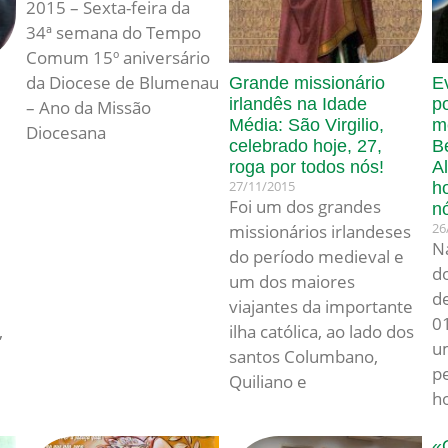
2015 – Sexta-feira da
34ª semana do Tempo
Comum 15º aniversário
da Diocese de Blumenau
Grande missionário
E
irlandês na Idade
p
– Ano da Missão
Média: São Virgilio,
m
Diocesana
celebrado hoje, 27,
B
roga por todos nós!
A
27/11/2015
h
e
Foi um dos grandes
n
26
missionários irlandeses
N
do período medieval e
do
um dos maiores
d
viajantes da importante
0
,
ilha católica, ao lado dos
u
santos Columbano,
p
Quiliano e
h
«