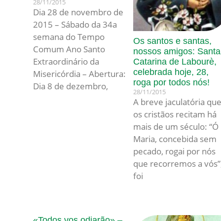
28/11/2015
Dia 28 de novembro de
2015 – Sábado da 34a
semana do Tempo
Os santos e santas,
Comum Ano Santo
nossos amigos: Santa
Extraordinário da
Catarina de Labourè,
celebrada hoje, 28,
Misericórdia – Abertura:
roga por todos nós!
Dia 8 de dezembro,
28/11/2015
A breve jaculatória qu
os cristãos recitam há
mais de um século: “Ó
Maria, concebida sem
pecado, rogai por nós
que recorremos a vós”
foi
«Todos vos odiarão» –