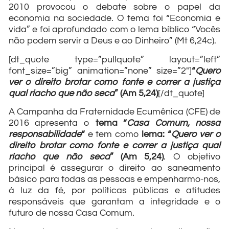
2010 provocou o debate sobre o papel da
economia na sociedade. O tema foi “Economia e
vida” e foi aprofundado com o lema bíblico “Vocês
não podem servir a Deus e ao Dinheiro” (Mt 6,24c).
[dt_quote type=”pullquote” layout=”left”
font_size=”big” animation=”none” size=”2″]
“
Quero
ver o direito brotar como fonte e correr a justiça
qual riacho que não seca
” (Am 5,24)
[/dt_quote]
A Campanha da Fraternidade Ecumênica (CFE) de
2016 apresenta o
tema “
Casa Comum, nossa
responsabilidade
“
e tem como
lema: “
Quero ver o
direito brotar como fonte e correr a justiça qual
riacho que não seca
” (Am 5,24)
. O objetivo
principal é assegurar o direito ao saneamento
básico para todas as pessoas e empenharmo-nos,
à luz da fé, por políticas públicas e atitudes
responsáveis que garantam a integridade e o
futuro de nossa Casa Comum.