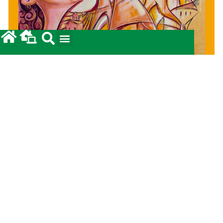
POST ANTERIOR
POST SEGUINTE
Núcleo Ecumênico de Blumenau anima Celebração do Dia Nacional de Ação de Graças – Pe. William Alves Paiva fez a pregação
Com sua cultura e fé, opõe-se decidida e conscientemente, à mundanidade: Santa Catarina de Alexandria, padroeira do nosso Estado de Santa Catarina, roga por todos nós!