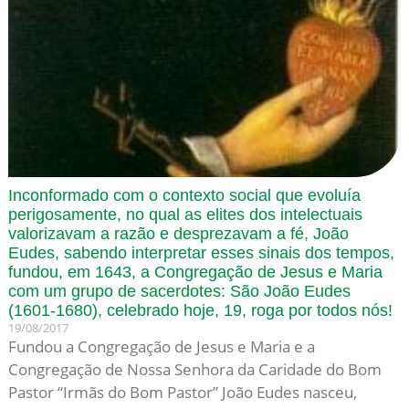
Inconformado com o contexto social que evoluía
perigosamente, no qual as elites dos intelectuais
valorizavam a razão e desprezavam a fé, João
Eudes, sabendo interpretar esses sinais dos tempos,
fundou, em 1643, a Congregação de Jesus e Maria
com um grupo de sacerdotes: São João Eudes
(1601-1680), celebrado hoje, 19, roga por todos nós!
19/08/2017
Fundou a Congregação de Jesus e Maria e a
Congregação de Nossa Senhora da Caridade do Bom
Pastor “Irmãs do Bom Pastor” João Eudes nasceu,