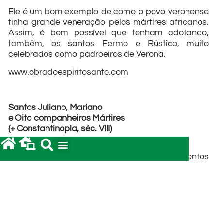
Ele é um bom exemplo de como o povo veronense
tinha grande veneração pelos mártires africanos.
Assim, é bem possível que tenham adotando,
também, os santos Fermo e Rústico, muito
celebrados como padroeiros de Verona.
www.obradoespiritosanto.com
Santos Juliano, Mariano
e Oito companheiros Mártires
(+ Constantinopla, séc. VIII)
Padeceram
muitos tormentos
e afinal foram
mortos pela
espada, porque
defenderam a
veneração às