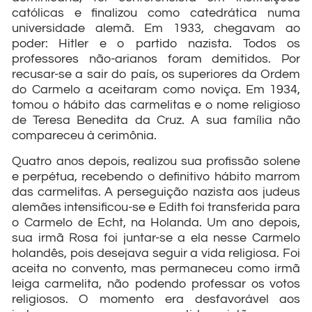
católicas e finalizou como catedrática numa
universidade alemã. Em 1933, chegavam ao
poder: Hitler e o partido nazista. Todos os
professores não-arianos foram demitidos. Por
recusar-se a sair do país, os superiores da Ordem
do Carmelo a aceitaram como noviça. Em 1934,
tomou o hábito das carmelitas e o nome religioso
de Teresa Benedita da Cruz. A sua família não
compareceu à cerimônia.
Quatro anos depois, realizou sua profissão solene
e perpétua, recebendo o definitivo hábito marrom
das carmelitas. A perseguição nazista aos judeus
alemães intensificou-se e Edith foi transferida para
o Carmelo de Echt, na Holanda. Um ano depois,
sua irmã Rosa foi juntar-se a ela nesse Carmelo
holandês, pois desejava seguir a vida religiosa. Foi
aceita no convento, mas permaneceu como irmã
leiga carmelita, não podendo professar os votos
religiosos. O momento era desfavorável aos