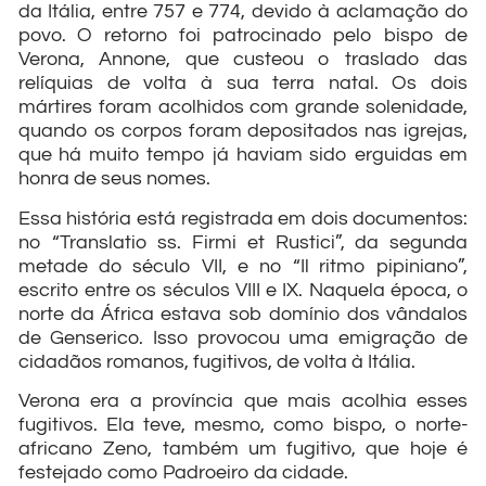
da Itália, entre 757 e 774, devido à aclamação do
povo. O retorno foi patrocinado pelo bispo de
Verona, Annone, que custeou o traslado das
relíquias de volta à sua terra natal. Os dois
mártires foram acolhidos com grande solenidade,
quando os corpos foram depositados nas igrejas,
que há muito tempo já haviam sido erguidas em
honra de seus nomes.
Essa história está registrada em dois documentos:
no “Translatio ss. Firmi et Rustici”, da segunda
metade do século VII, e no “Il ritmo pipiniano”,
escrito entre os séculos VIII e IX. Naquela época, o
norte da África estava sob domínio dos vândalos
de Genserico. Isso provocou uma emigração de
cidadãos romanos, fugitivos, de volta à Itália.
Verona era a província que mais acolhia esses
fugitivos. Ela teve, mesmo, como bispo, o norte-
africano Zeno, também um fugitivo, que hoje é
festejado como Padroeiro da cidade.