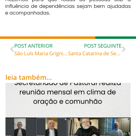
influência de dependências sejam bem ajudadas
e acompanhadas.
POST ANTERIOR
POST SEGUINTE
São Luís Maria Grignion de Montfort (1673-1716), celebrado hoje, 28, roga por todos nós e ajuda-nos a livrar-nos do coronavírus
Santa Catarina de Sena (1347-1380), celebrada hoje, 29, roga por todos nós e ajuda-nos a afastar do mundo a pandemia!
leia também...