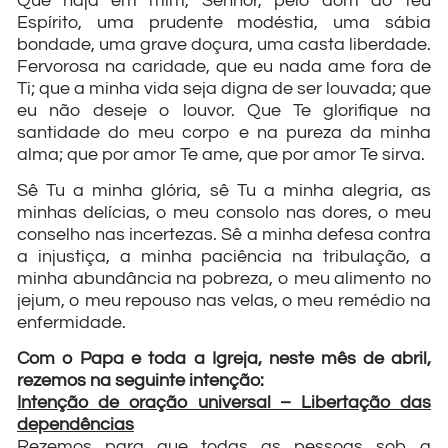
Que haja em mim, Senhor, pelo dom do teu
Espírito, uma prudente modéstia, uma sábia
bondade, uma grave doçura, uma casta liberdade.
Fervorosa na caridade, que eu nada ame fora de
Ti; que a minha vida seja digna de ser louvada; que
eu não deseje o louvor. Que Te glorifique na
santidade do meu corpo e na pureza da minha
alma; que por amor Te ame, que por amor Te sirva.
Sê Tu a minha glória, sê Tu a minha alegria, as
minhas delícias, o meu consolo nas dores, o meu
conselho nas incertezas. Sê a minha defesa contra
a injustiça, a minha paciência na tribulação, a
minha abundância na pobreza, o meu alimento no
jejum, o meu repouso nas velas, o meu remédio na
enfermidade.
Com o Papa e toda a Igreja, neste mês de abril,
rezemos na seguinte intenção:
Intenção de oração universal – Libertação das
dependências
Rezemos para que todas as pessoas sob a