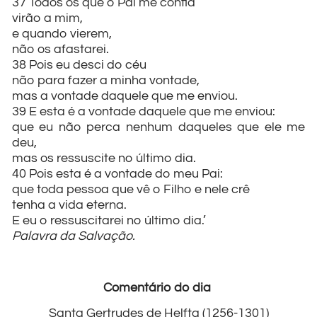
37 Todos os que o Pai me confia
virão a mim,
e quando vierem,
não os afastarei.
38 Pois eu desci do céu
não para fazer a minha vontade,
mas a vontade daquele que me enviou.
39 E esta é a vontade daquele que me enviou:
que eu não perca nenhum daqueles que ele me
deu,
mas os ressuscite no último dia.
40 Pois esta é a vontade do meu Pai:
que toda pessoa que vê o Filho e nele crê
tenha a vida eterna.
E eu o ressuscitarei no último dia.’
Palavra da Salvação.
Comentário do dia
Santa Gertrudes de Helfta (1256-1301)