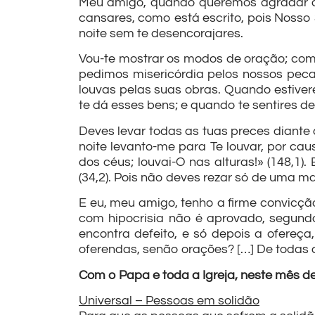
Meu amigo, quando queremos agradar a 
cansares, como está escrito, pois Nosso S
noite sem te desencorajares.
Vou-te mostrar os modos de oração; com ef
pedimos misericórdia pelos nossos peca
louvas pelas suas obras. Quando estiver
te dá esses bens; e quando te sentires de
Deves levar todas as tuas preces diante
noite levanto-me para Te louvar, por ca
dos céus; louvai-O nas alturas!» (148,1)
(34,2). Pois não deves rezar só de uma m
E eu, meu amigo, tenho a firme convicç
com hipocrisia não é aprovado, segundo
encontra defeito, e só depois a ofereça
oferendas, senão orações? […] De todas a
Com o Papa e toda a Igreja, neste mês d
Universal – Pessoas em solidão