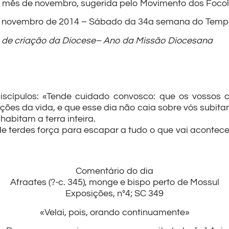
te mês de novembro, sugerida pelo Movimento dos Foco
e novembro de 2014 – Sábado da 34a semana do Te
o de criação da Diocese– Ano da Missão Diocesana
discípulos: «Tende cuidado convosco: que os vossos
ões da vida, e que esse dia não caia sobre vós subita
habitam a terra inteira.
 de terdes força para escapar a tudo o que vai acontece
Comentário do dia
Afraates (?-c. 345), monge e bispo perto de Mossul
Exposições, n°4; SC 349
«Velai, pois, orando continuamente»