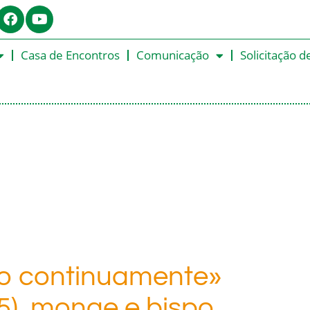
Casa de Encontros
Comunicação
Solicitação d
ndo continuamente»
45), monge e bispo