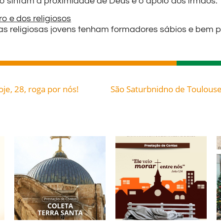
o sintam a proximidade de Deus e o apoio dos irmãos.
o e dos religiosos
e as religiosas jovens tenham formadores sábios e bem 
oje, 28, roga por nós!