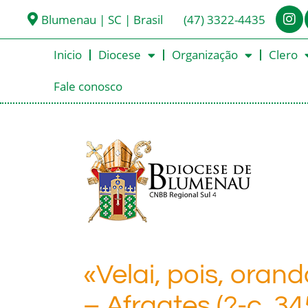
Blumenau | SC | Brasil
(47) 3322-4435
Inicio
Diocese
Organização
Clero
Fale conosco
«Velai, pois, ora
– Afraates (?-c. 3