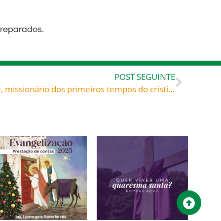
preparados.
POST SEGUINTE
São Saturbnidno de Toulouse, missionário dos primeiros tempos do cristianismo, celebrado hoje, 29, roga por todos nós!