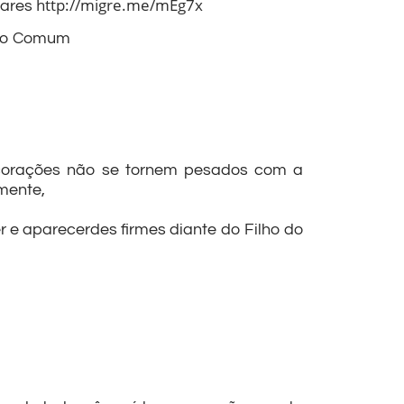
http://migre.me/mEg7x
lares
mpo Comum
 corações não se tornem pesados com a
mente,
r e aparecerdes firmes diante do Filho do