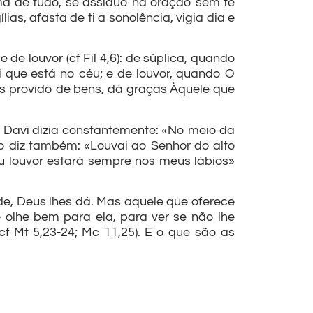
a de tudo, sê assíduo na oração sem te
as, afasta de ti a sonolência, vigia dia e
de louvor (cf Fil 4,6): de súplica, quando
 que está no céu; e de louvor, quando O
es provido de bens, dá graças Àquele que
o Davi dizia constantemente: «No meio da
mo diz também: «Louvai ao Senhor do alto
seu louvor estará sempre nos meus lábios»
e, Deus lhes dá. Mas aquele que oferece
 olhe bem para ela, para ver se não lhe
cf Mt 5,23-24; Mc 11,25). E o que são as