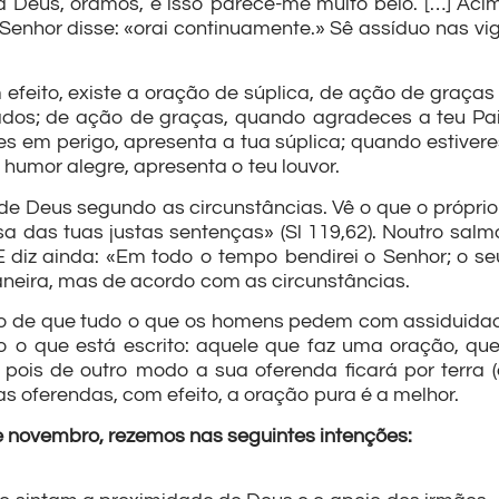
Deus, oramos, e isso parece-me muito belo. […] Acim
enhor disse: «orai continuamente.» Sê assíduo nas vigíli
eito, existe a oração de súplica, de ação de graças e 
dos; de ação de graças, quando agradeces a teu Pai
es em perigo, apresenta a tua súplica; quando estiver
 humor alegre, apresenta o teu louvor.
 de Deus segundo as circunstâncias. Vê o que o própri
usa das tuas justas sentenças» (Sl 119,62). Noutro sal
. E diz ainda: «Em todo o tempo bendirei o Senhor; o 
aneira, mas de acordo com as circunstâncias.
ão de que tudo o que os homens pedem com assiduidad
 o que está escrito: aquele que faz uma oração, que
, pois de outro modo a sua oferenda ficará por terra (
s oferendas, com efeito, a oração pura é a melhor.
e novembro, rezemos nas seguintes intenções: