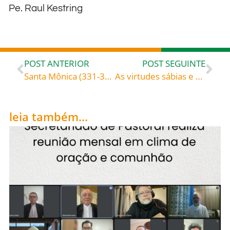
Pe. Raul Kestring
POST ANTERIOR
POST SEGUINTE
Santa Mônica (331-387), celebrada hoje, 27, roga por todos nós, especialmente para que tenhamos saúde de alma e corpo!
As virtudes sábias e as virtudes enlouquecidas – Venerável Madaleine Delbrêl (1904-1964) missionária das pessoas da rua As virtudes enlouquecidas
leia também...