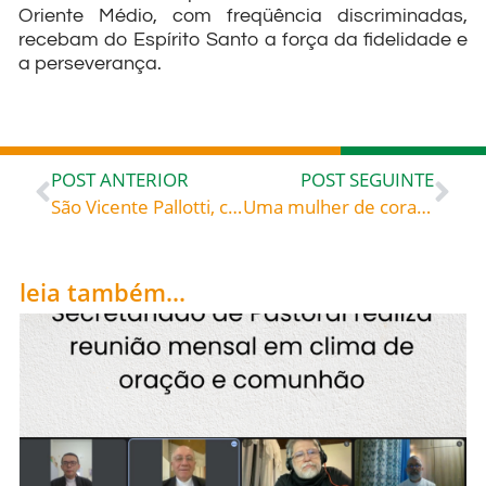
Oriente Médio, com freqüência discriminadas,
recebam do Espírito Santo a força da fidelidade e
a perseverança.
POST ANTERIOR
POST SEGUINTE
São Vicente Pallotti, celebrado hoje, 23, roga por todos nós!
Uma mulher de coragem! – Escrito de Maristela Cizeski publicado pelo Jornal de Santa Catarina hoje, 23
leia também...