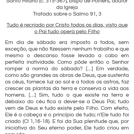
Santo Hilário (c. 315-367), bispo de Poitiers, doutor
da Igreja
Tratado sobre o Salmo 91, 3
Tudo é recriado por Cristo todos os dias, visto que
o Pai tudo opera pelo Filho
Em dia de sábado era imposto a todos, sem
exceção, que não fizessem nenhum trabalho e que
mesmo o descanso fosse levado a cabo em
perfeita inatividade. Como pôde então o Senhor
romper a norma do sábado? […] Em verdade,
como são grandes as obras de Deus, que sustenta
os céus, fornece luz ao sol e a todos os astros, faz
crescer as plantas da terra e conserva a vida aos
homens. […] Sim, tudo o que existe na terra e
debaixo do céu fica a dever-se a Deus Pai; tudo
vem de Deus e tudo existe pelo Filho. Com efeito,
Ele é a cabeça e o princípio de tudo; n'Ele tudo foi
criado (Cl 1,16-18). E foi da Sua plenitude que, por
iniciativa do Seu eterno poder, Ele tudo criou em