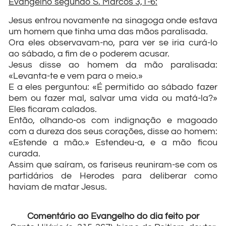
Evangelho segundo S. Marcos 3,1-6:
Jesus entrou novamente na sinagoga onde estava
um homem que tinha uma das mãos paralisada.
Ora eles observavam-no, para ver se iria curá-lo
ao sábado, a fim de o poderem acusar.
Jesus disse ao homem da mão paralisada:
«Levanta-te e vem para o meio.»
E a eles perguntou: «É permitido ao sábado fazer
bem ou fazer mal, salvar uma vida ou matá-la?»
Eles ficaram calados.
Então, olhando-os com indignação e magoado
com a dureza dos seus corações, disse ao homem:
«Estende a mão.» Estendeu-a, e a mão ficou
curada.
Assim que saíram, os fariseus reuniram-se com os
partidários de Herodes para deliberar como
haviam de matar Jesus.
Comentário ao Evangelho do dia feito por