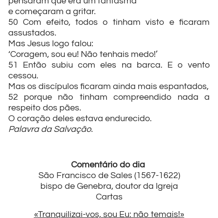
pensaram que era um fantasma
e começaram a gritar.
50 Com efeito, todos o tinham visto e ficaram
assustados.
Mas Jesus logo falou:
‘Coragem, sou eu! Não tenhais medo!’
51 Então subiu com eles na barca. E o vento
cessou.
Mas os discípulos ficaram ainda mais espantados,
52 porque não tinham compreendido nada a
respeito dos pães.
O coração deles estava endurecido.
Palavra da Salvação.
Comentário do dia
São Francisco de Sales (1567-1622)
bispo de Genebra, doutor da Igreja
Cartas
«Tranquilizai-vos, sou Eu: não temais!»