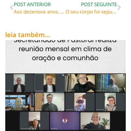
POST ANTERIOR
POST SEGUINTE
Aos dezenove anos, foi ordenado padre e, antes de ser capelão da rainha Margarida de Valois, ficou preso durante dois anos nas mãos dos muçulmanos: São Vicente de Paulo (1581-1660), celebrado hoje, 27, roga por todos nós!
O seu corpo foi sepultado na igreja de São Vito, em Praga. Desde então, passou a ser cultuado como santo. A Hungria, a Polônia e a Boêmia têm em são Wenceslau seu protetor e padroeiro: São Wenceslau (907-929), clebrado hoje, 28, roga por todos nós!
leia também...