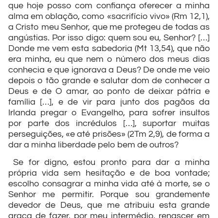
que hoje posso com confiança oferecer a minha
alma em oblação, como «sacrifício vivo» (Rm 12,1),
a Cristo meu Senhor, que me protegeu de todas as
angústias. Por isso digo: quem sou eu, Senhor? […]
Donde me vem esta sabedoria (Mt 13,54), que não
era minha, eu que nem o número dos meus dias
conhecia e que ignorava a Deus? De onde me veio
depois o tão grande e salutar dom de conhecer a
Deus e de O amar, ao ponto de deixar pátria e
família […], e de vir para junto dos pagãos da
Irlanda pregar o Evangelho, para sofrer insultos
por parte dos incrédulos […], suportar muitas
perseguições, «e até prisões» (2Tm 2,9), de forma a
dar a minha liberdade pelo bem de outros?
Se for digno, estou pronto para dar a minha
própria vida sem hesitação e de boa vontade;
escolho consagrar a minha vida até à morte, se o
Senhor me permitir. Porque sou grandemente
devedor de Deus, que me atribuiu esta grande
graça de fazer, por meu intermédio, renascer em