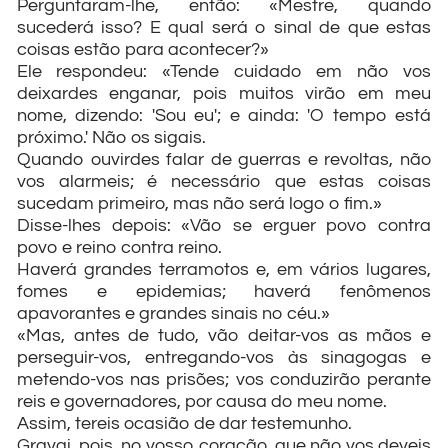
Perguntaram-lhe, então: «Mestre, quando
sucederá isso? E qual será o sinal de que estas
coisas estão para acontecer?»
Ele respondeu: «Tende cuidado em não vos
deixardes enganar, pois muitos virão em meu
nome, dizendo: 'Sou eu'; e ainda: 'O tempo está
próximo.' Não os sigais.
Quando ouvirdes falar de guerras e revoltas, não
vos alarmeis; é necessário que estas coisas
sucedam primeiro, mas não será logo o fim.»
Disse-lhes depois: «Vão se erguer povo contra
povo e reino contra reino.
Haverá grandes terramotos e, em vários lugares,
fomes e epidemias; haverá fenômenos
apavorantes e grandes sinais no céu.»
«Mas, antes de tudo, vão deitar-vos as mãos e
perseguir-vos, entregando-vos às sinagogas e
metendo-vos nas prisões; vos conduzirão perante
reis e governadores, por causa do meu nome.
Assim, tereis ocasião de dar testemunho.
Gravai, pois, no vosso coração, que não vos deveis