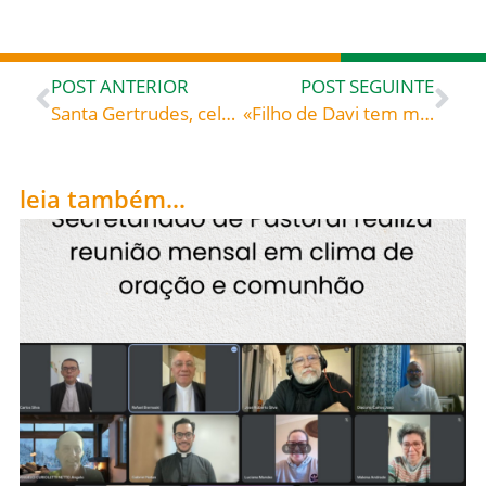
POST ANTERIOR
POST SEGUINTE
Santa Gertrudes, celebrada hoje, 16, roga por todos nós!
«Filho de Davi tem misericórdia de mim!» -Simeão o Novo Teólogo (c. 949-1022), monge grego
leia também...