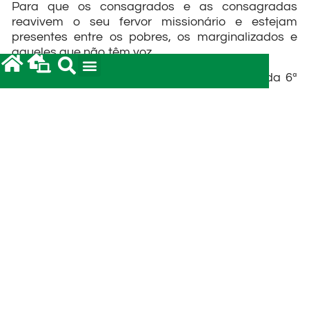
Para que os consagrados e as consagradas
reavivem o seu fervor missionário e estejam
presentes entre os pobres, os marginalizados e
aqueles que não têm voz.
Dia 01 de setembro de 2018 – Sexta-feira da 6ª
semana da Páscoa
Ano do Laicato, instituído pela Conferência
Nacional dos Bispos do Brasil – CNBB, tendo se
iniciado no Domingo de Cristo Rei, 26 de
novembro de 2017, e estendendo-se até o
Domingo de Cristo Rei de 2018. Objetivo: “Como
Igreja, Povo de Deus, celebrar a presença e a
organização dos cristãos leigos e leigas no Brasil;
aprofundar a sua identidade, vocação,
espiritualidade e missão; e testemunhar Jesus
Cristo e seu Reino na sociedade”.
Neste mês de outubro, com o Papa e toda a Igreja,
rezemos na seguinte intenção
Pela evangelização: A missão dos consagrados