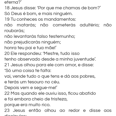
eterna?’
18 Jesus disse: ‘Por que me chamas de bom?’
Só Deus é bom, e mais ninguém.
19 Tu conheces os mandamentos:
não matarás; não cometerás adultério; não
roubarás;
não levantarás falso testemunho;
não prejudicarás ninguém;
honra teu pai e tua mãe!’
20 Ele respondeu: ‘Mestre, tudo isso
tenho observado desde a minha juventude’.
21 Jesus olhou para ele com amor, e disse:
‘Só uma coisa te falta:
vai, vende tudo o que tens e dá aos pobres,
e terás um tesouro no céu.
Depois vem e segue-me!’
22 Mas quando ele ouviu isso, ficou abatido
e foi embora cheio de tristeza,
porque era muito rico.
23 Jesus então olhou ao redor e disse aos