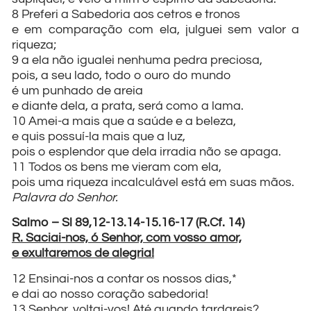
8 Preferi a Sabedoria aos cetros e tronos
e em comparação com ela, julguei sem valor a
riqueza;
9 a ela não igualei nenhuma pedra preciosa,
pois, a seu lado, todo o ouro do mundo
é um punhado de areia
e diante dela, a prata, será como a lama.
10 Amei-a mais que a saúde e a beleza,
e quis possuí-la mais que a luz,
pois o esplendor que dela irradia não se apaga.
11 Todos os bens me vieram com ela,
pois uma riqueza incalculável está em suas mãos.
Palavra do Senhor.
Salmo – Sl 89,12-13.14-15.16-17 (R.Cf. 14)
R. Saciai-nos, ó Senhor, com vosso amor,
e exultaremos de alegria!
12 Ensinai-nos a contar os nossos dias,*
e dai ao nosso coração sabedoria!
13 Senhor, voltai-vos! Até quando tardareis?