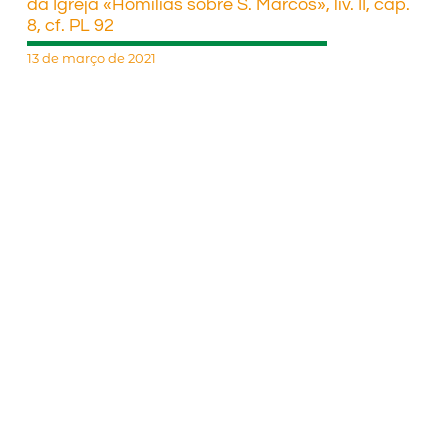
da Igreja «Homilias sobre S. Marcos», liv. II, cap.
8, cf. PL 92
13 de março de 2021