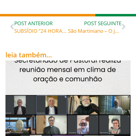
POST ANTERIOR
POST SEGUINTE
SUBSÍDIO “24 HORAS PARA O SENHOR” AJUDA OS CRISTÃOS NA ORAÇÃO PARA SE APROXIMAREM DO SACRAMENTO DA RECONCILIAÇÃO
São Martiniano – O jovem eremita, celebrado hoje, 13, roga por todos nós!
leia também...