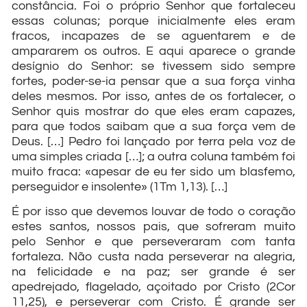
constância. Foi o próprio Senhor que fortaleceu
essas colunas; porque inicialmente eles eram
fracos, incapazes de se aguentarem e de
ampararem os outros. E aqui aparece o grande
desígnio do Senhor: se tivessem sido sempre
fortes, poder-se-ia pensar que a sua força vinha
deles mesmos. Por isso, antes de os fortalecer, o
Senhor quis mostrar do que eles eram capazes,
para que todos saibam que a sua força vem de
Deus. […] Pedro foi lançado por terra pela voz de
uma simples criada […]; a outra coluna também foi
muito fraca: «apesar de eu ter sido um blasfemo,
perseguidor e insolente» (1Tm 1,13). […]
É por isso que devemos louvar de todo o coração
estes santos, nossos pais, que sofreram muito
pelo Senhor e que perseveraram com tanta
fortaleza. Não custa nada perseverar na alegria,
na felicidade e na paz; ser grande é ser
apedrejado, flagelado, açoitado por Cristo (2Cor
11,25), e perseverar com Cristo. É grande ser