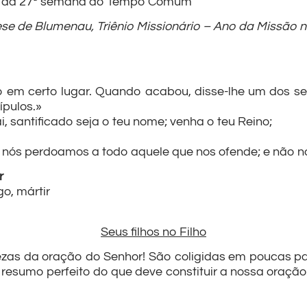
ira da 27ª semana do Tempo Comum
se de Blumenau, Triênio Missionário – Ano da Missão n
m certo lugar. Quando acabou, disse-lhe um dos seus 
pulos.»
i, santificado seja o teu nome; venha o teu Reino;
nós perdoamos a todo aquele que nos ofende; e não no
r
go, mártir
Seus filhos no Filho
zas da oração do Senhor! São coligidas em poucas pa
 resumo perfeito do que deve constituir a nossa oração.