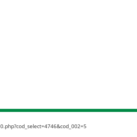
500.php?cod_select=4746&cod_002=5