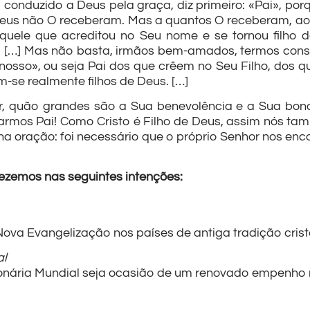
onduzido a Deus pela graça, diz primeiro: «Pai», porqu
 Seus não O receberam. Mas a quantos O receberam, aos
 Aquele que acreditou no Seu nome e se tornou filh
s. […] Mas não basta, irmãos bem-amados, termos cons
sso», ou seja Pai dos que crêem no Seu Filho, dos qu
m-se realmente filhos de Deus. […]
r, quão grandes são a Sua benevolência e a Sua bond
armos Pai! Como Cristo é Filho de Deus, assim nós t
a oração: foi necessário que o próprio Senhor nos enco
rezemos nas seguintes intenções:
ova Evangelização nos países de antiga tradição crist
al
onária Mundial seja ocasião de um renovado empenho 