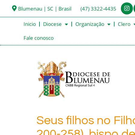
Blumenau | SC | Brasil
(47) 3322-4435
Inicio
Diocese
Organização
Clero
Fale conosco
Seus filhos no Filh
200-258), bispo de