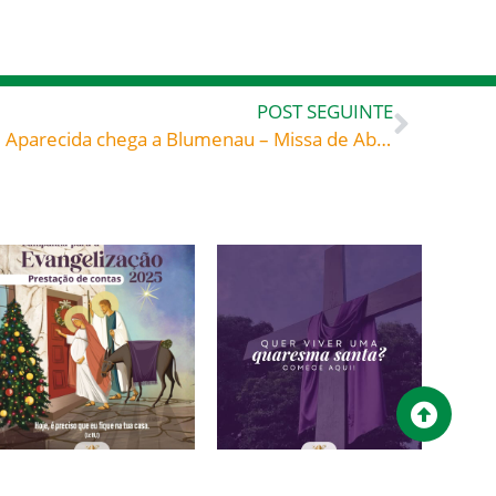
POST SEGUINTE
Imagem peregrina de N. Sra. Aparecida chega a Blumenau – Missa de Abertura do Ano da Fé
Campanha para a
Quer viver uma
Evangelização 2025 –
QUARESMA SANTA?