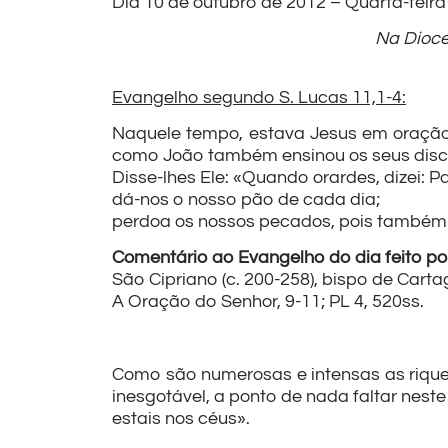
Dia 10 de outubro de 2012 – Quarta-fe
Na Dioce
Evangelho segundo S. Lucas 11,1-4:
Naquele tempo, estava Jesus em oração e
como João também ensinou os seus discí
Disse-lhes Ele: «Quando orardes, dizei: Pa
dá-nos o nosso pão de cada dia;
perdoa os nossos pecados, pois também 
Comentário ao Evangelho do dia feito po
São Cipriano (c. 200-258), bispo de Carta
A Oração do Senhor, 9-11; PL 4, 520ss.
Como são numerosas e intensas as rique
inesgotável, a ponto de nada faltar neste
estais nos céus».