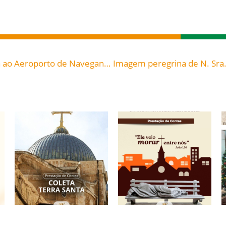
Ímagem peregrina de N. Sra. Aparecida chega ao Aeroporto de Navegantes – Álbum B
Prestação de Contas:
Campanha da
Coleta para a Terra
Solidariedade 2026: