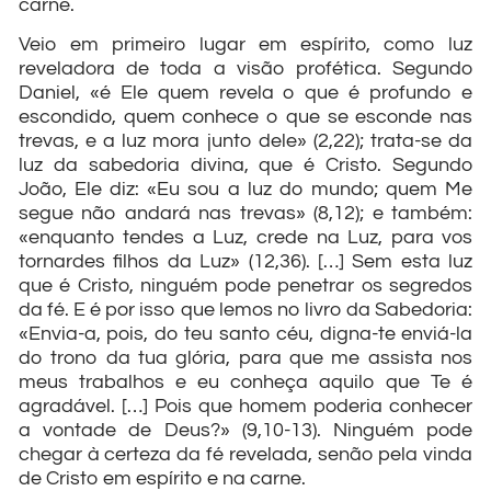
carne.
Veio em primeiro lugar em espírito, como luz
reveladora de toda a visão profética. Segundo
Daniel, «é Ele quem revela o que é profundo e
escondido, quem conhece o que se esconde nas
trevas, e a luz mora junto dele» (2,22); trata-se da
luz da sabedoria divina, que é Cristo. Segundo
João, Ele diz: «Eu sou a luz do mundo; quem Me
segue não andará nas trevas» (8,12); e também:
«enquanto tendes a Luz, crede na Luz, para vos
tornardes filhos da Luz» (12,36). […] Sem esta luz
que é Cristo, ninguém pode penetrar os segredos
da fé. E é por isso que lemos no livro da Sabedoria:
«Envia-a, pois, do teu santo céu, digna-te enviá-la
do trono da tua glória, para que me assista nos
meus trabalhos e eu conheça aquilo que Te é
agradável. […] Pois que homem poderia conhecer
a vontade de Deus?» (9,10-13). Ninguém pode
chegar à certeza da fé revelada, senão pela vinda
de Cristo em espírito e na carne.