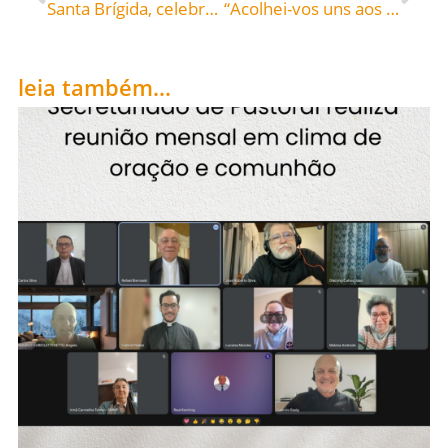
Santa Brígida, celebrada hoje, 01, roga por todos nós!
“Acolhei-vos uns aos outros, na medida em que também Cristo vos acolheu, para glória de Deus” (Rm 15, 7) – Palavra de vida de fevereiro, contribuição do Movimento dos Focolares
leia também...