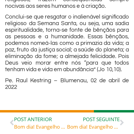
nocivas aos seres humanos e à criação.
Conclui-se que resgatar o inalienável significado
religioso da Semana Santa, ou seja, uma sadia
espiritualidade, torna-se fonte de bênçãos para
as pessoas e a humanidade. Essas bênçãos,
podemos nomeá-las como a primazia da vida; a
paz, fruto da justiça social; a saúde do planeta; a
eliminação da fome; a almejada felicidade. Pois
Deus veio morar entre nós “para que todos
tenham vida e vida em abundância” (Jo 10,10).
Pe. Raul Kestring – Blumenau, 02 de abril de
2022
POST ANTERIOR
POST SEGUINTE
Bom dia! Evangelho de 10 de abril de 2022: Sermão para a Ceia do Senhor – Santo Antônio de Pádua (c. 1195-1231) franciscano, doutor da Igreja
Bom dia! Evangelho de 11 de abril de 2022: «A casa encheu-se com o perfume do bálsamo» – São Jerônimo (347-420) presbítero, tradutor da Bíblia, doutor da Igreja Comentário sobre o Evangelho de Marcos; PLS 2, 125s