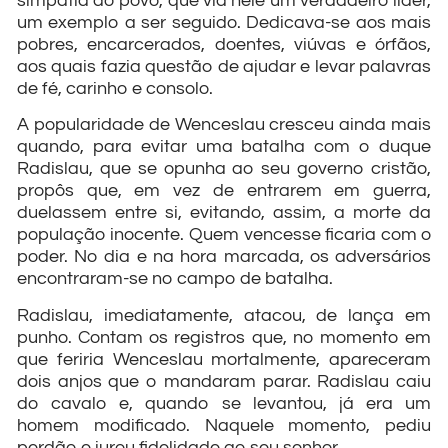
simpatia do povo, que via nele um verdadeiro líder,
um exemplo a ser seguido. Dedicava-se aos mais
pobres, encarcerados, doentes, viúvas e órfãos,
aos quais fazia questão de ajudar e levar palavras
de fé, carinho e consolo.
A popularidade de Wenceslau cresceu ainda mais
quando, para evitar uma batalha com o duque
Radislau, que se opunha ao seu governo cristão,
propôs que, em vez de entrarem em guerra,
duelassem entre si, evitando, assim, a morte da
população inocente. Quem vencesse ficaria com o
poder. No dia e na hora marcada, os adversários
encontraram-se no campo de batalha.
Radislau, imediatamente, atacou, de lança em
punho. Contam os registros que, no momento em
que feriria Wenceslau mortalmente, apareceram
dois anjos que o mandaram parar. Radislau caiu
do cavalo e, quando se levantou, já era um
homem modificado. Naquele momento, pediu
perdão e jurou fidelidade ao seu senhor.