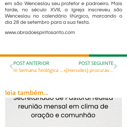
em são Wenceslau seu protetor e padroeiro. Mais
tarde, no século XVIII, a Igreja inscreveu são
Wenceslau no calendário litúrgico, marcando o
dia 28 de setembro para a sua festa.
www.obradoespiritosanto.com
POST ANTERIOR
POST SEGUINTE
III Semana Teológica em Blumenau, de 25 a 27 de setembro, no auditório do Colégio Bom Jesus, sob o tema: “A Exortação Apostólica Amoris Laetitia, do Papa Francisco, com assessoria do Pe. Dr. Rafael C. Fornasier, de Niterói, RJ, e Pe. Dr. Vitor G. Feller, de Florianópolis, SC
«[Herodes] procurava ver Jesus» – Santo Ambrósio (c. 340-397), bispo de Milão, doutor da Igreja
leia também...